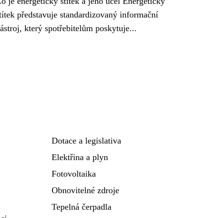
o je energetický štítek a jeho účel Energetický
títek představuje standardizovaný informační
ástroj, který spotřebitelům poskytuje...
Dotace a legislativa
Elektřina a plyn
Fotovoltaika
Obnovitelné zdroje
Tepelná čerpadla