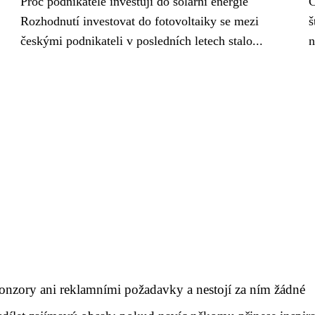
Proč podnikatelé investují do solární energie
C
Rozhodnutí investovat do fotovoltaiky se mezi
š
českými podnikateli v posledních letech stalo...
n
onzory ani reklamními požadavky a nestojí za ním žádné