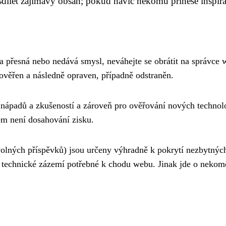
 sdílet zajímavý obsah; pokud navíc někomu přinese inspira
ela přesná nebo nedává smysl, neváhejte se obrátit na správce
rověřen a následně opraven, případně odstraněn.
 nápadů a zkušeností a zároveň pro ověřování nových technolo
em není dosahování zisku.
volných příspěvků) jsou určeny výhradně k pokrytí nezbytnýc
í technické zázemí potřebné k chodu webu. Jinak jde o nekom