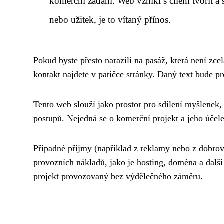
komerční zadání. Web vznikl s cílem tvořit a
nebo užitek, je to vítaný přínos.
Pokud byste přesto narazili na pasáž, která není zc
kontakt najdete v patičce stránky. Daný text bude p
Tento web slouží jako prostor pro sdílení myšlenek,
postupů. Nejedná se o komerční projekt a jeho účel
Případné příjmy (například z reklamy nebo z dobro
provozních nákladů, jako je hosting, doména a dalš
projekt provozovaný bez výdělečného záměru.