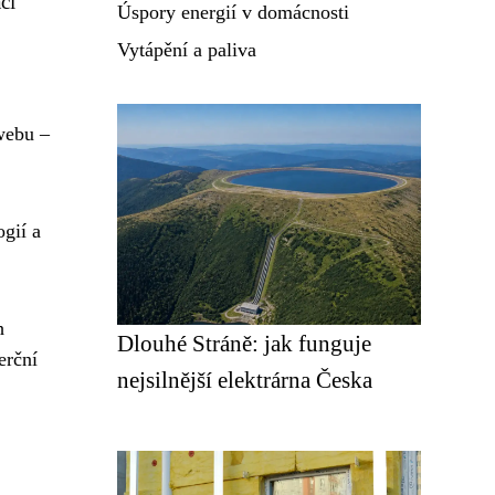
ci
Úspory energií v domácnosti
Vytápění a paliva
 webu –
gií a
h
Dlouhé Stráně: jak funguje
erční
nejsilnější elektrárna Česka