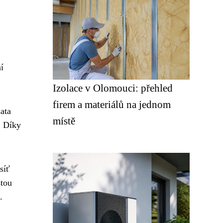
í
Izolace v Olomouci: přehled
firem a materiálů na jednom
ata
místě
. Díky
síť
stou
.