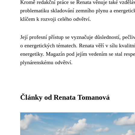
Kromě redakční práce se Renata věnuje také vzděl
problematiku skladování zemního plynu a energetick
klíčem k rozvoji celého odvětví.
Její profesní přístup se vyznačuje důsledností, peč
o energetických tématech. Renata věří v sílu kvalit
energetiky. Magazín pod jejím vedením se stal res
plynárenskému odvětví.
Články od Renata Tomanová