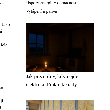
Úspory energií v domácnosti
ře
Vytápění a paliva
. Jako
ní
šela
Jak přežít dny, kdy nejde
elektřina: Praktické rady
se
jí
d