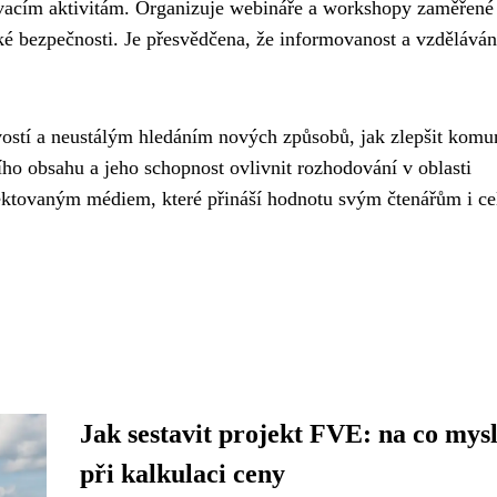
ávacím aktivitám. Organizuje webináře a workshopy zaměřené
é bezpečnosti. Je přesvědčena, že informovanost a vzděláván
livostí a neustálým hledáním nových způsobů, jak zlepšit komu
ního obsahu a jeho schopnost ovlivnit rozhodování v oblasti
pektovaným médiem, které přináší hodnotu svým čtenářům i c
Jak sestavit projekt FVE: na co mysl
při kalkulaci ceny