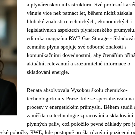
a plynárenskou infrastrukturu. Své profesní karié
věnuje více než patnáct let, během nichž získala
hluboké znalosti o technických, ekonomických i
legislativních aspektech plynárenského průmyslu
editorka magazínu RWE Gas Storage - Skladová
zemního plynu spojuje své odborné znalosti s
komunikačními dovednostmi, aby čtenářům přiná
aktuální, relevantní a srozumitelné informace o
skladování energie.
Renata absolvovala Vysokou školu chemicko-
technologickou v Praze, kde se specializovala na
procesy v energetickém průmyslu. Během studií 
zaměřila na technologie zpracování a skladování
plynných paliv, což položilo pevné základy pro je
 české pobočky RWE, kde postupně prošla různými pozicemi o