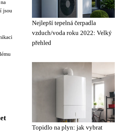
 na
í jsou
Nejlepší tepelná čerpadla
vzduch/voda roku 2022: Velký
nikaci
přehled
elému
et
Topidlo na plyn: jak vybrat