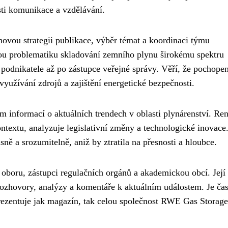
sti komunikace a vzdělávání.
ovou strategii publikace, výběr témat a koordinaci týmu
žitou problematiku skladování zemního plynu širokému spektru
 podnikatele až po zástupce veřejné správy. Věří, že pochopen
 využívání zdrojů a zajištění energetické bezpečnosti.
 informací o aktuálních trendech v oblasti plynárenství. Ren
ntextu, analyzuje legislativní změny a technologické inovace
ně a srozumitelně, aniž by ztratila na přesnosti a hloubce.
oboru, zástupci regulačních orgánů a akademickou obcí. Její 
rozhovory, analýzy a komentáře k aktuálním událostem. Je ča
rezentuje jak magazín, tak celou společnost RWE Gas Storage