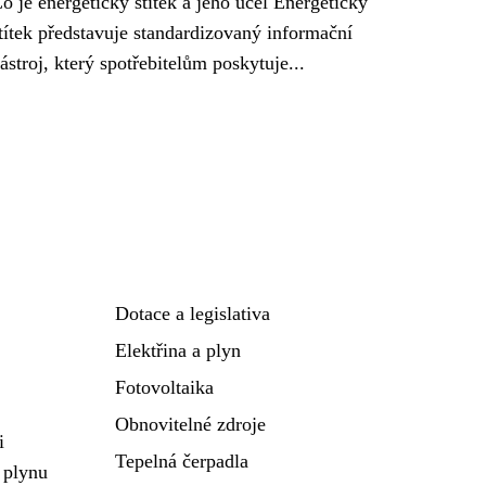
o je energetický štítek a jeho účel Energetický
títek představuje standardizovaný informační
ástroj, který spotřebitelům poskytuje...
Dotace a legislativa
Elektřina a plyn
Fotovoltaika
Obnovitelné zdroje
i
Tepelná čerpadla
 plynu