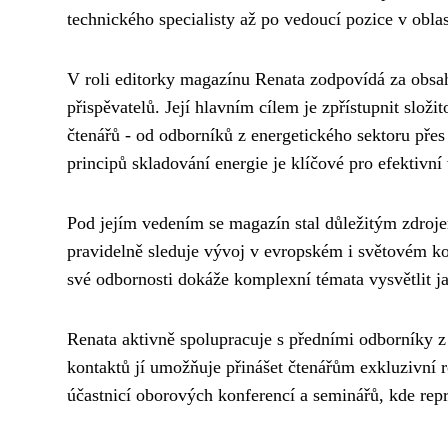
technického specialisty až po vedoucí pozice v obla
V roli editorky magazínu Renata zodpovídá za obsah
přispěvatelů. Její hlavním cílem je zpřístupnit slo
čtenářů - od odborníků z energetického sektoru přes
principů skladování energie je klíčové pro efektivní
Pod jejím vedením se magazín stal důležitým zdrojem
pravidelně sleduje vývoj v evropském i světovém ko
své odbornosti dokáže komplexní témata vysvětlit jas
Renata aktivně spolupracuje s předními odborníky z 
kontaktů jí umožňuje přinášet čtenářům exkluzivní 
účastnicí oborových konferencí a seminářů, kde rep