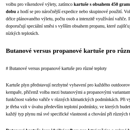
volbu pro víkendové výlety, zatímco
kartuše s obsahem 450 gramů
dobu
a hodí se pro náročnější expedice nebo skupinové použití. Vol
délce plánovaného výletu, počtu osob a intenzitě využívání vařiče.
doporučují speciální směsi s vyšším obsahem propanu, které zajišťuj
nízkých teplotách.
Butanové versus propanové kartuše pro různ
# Butanové versus propanové kartuše pro různé teploty
Kartuše plyn představují nezbytné vybavení pro každého outdoorové
kempaře, přičemž volba mezi butanovými a propanovými variantami
funkčnost vašeho vařiče v různých klimatických podmínkách. Při v
je třeba vzít v úvahu především teplotní podmínky, ve kterých budet
každý typ plynu má své specifické vlastnosti a chování při různých 