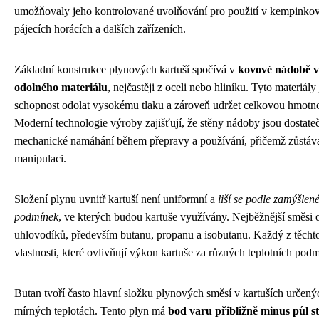
umožňovaly jeho kontrolované uvolňování pro použití v kempinkov
pájecích horácích a dalších zařízeních.
Základní konstrukce plynových kartuší spočívá v
kovové nádobě v
odolného materiálu
, nejčastěji z oceli nebo hliníku. Tyto materiál
schopnost odolat vysokému tlaku a zároveň udržet celkovou hmotnost
Moderní technologie výroby zajišťují, že stěny nádoby jsou dostate
mechanické namáhání během přepravy a používání, přičemž zůstávaj
manipulaci.
Složení plynu uvnitř kartuší není uniformní a
liší se podle zamýšlen
podmínek
, ve kterých budou kartuše využívány. Nejběžnější směsi
uhlovodíků, především butanu, propanu a isobutanu. Každý z těcht
vlastnosti, které ovlivňují výkon kartuše za různých teplotních pod
Butan tvoří často hlavní složku plynových směsí v kartuších určenýc
mírných teplotách. Tento plyn má
bod varu přibližně minus půl s