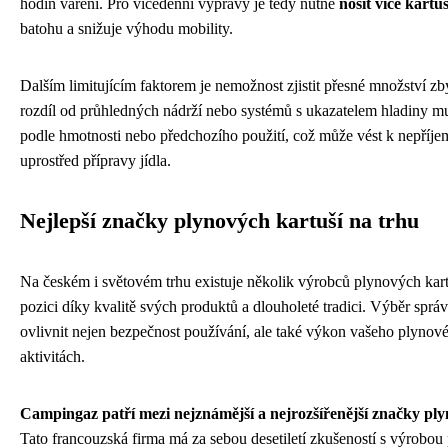
hodin vaření. Pro vícedenní výpravy je tedy nutné
nosit více kartuš
batohu a snižuje výhodu mobility.
Dalším limitujícím faktorem je nemožnost zjistit přesné množství zb
rozdíl od průhledných nádrží nebo systémů s ukazatelem hladiny mu
podle hmotnosti nebo předchozího použití, což může vést k nepříj
uprostřed přípravy jídla.
Nejlepší značky plynových kartuší na trhu
Na českém i světovém trhu existuje několik výrobců plynových kart
pozici díky kvalitě svých produktů a dlouholeté tradici. Výběr sp
ovlivnit nejen bezpečnost používání, ale také výkon vašeho plyno
aktivitách.
Campingaz patří mezi nejznámější a nejrozšířenější značky pl
Tato francouzská firma má za sebou desetiletí zkušeností s výrobou