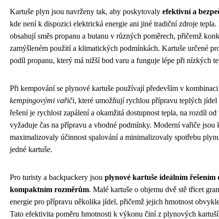
Kartuše plyn jsou navrženy tak, aby poskytovaly
efektivní a bezp
kde není k dispozici elektrická energie ani jiné tradiční zdroje tepl
obsahují směs propanu a butanu v různých poměrech, přičemž konkré
zamýšleném použití a klimatických podmínkách. Kartuše určené pro 
podíl propanu, který má nižší bod varu a funguje lépe při nízkých te
Při kempování se plynové kartuše používají především v kombinaci
kempingovými vařiči
, které umožňují rychlou přípravu teplých jíde
řešení je rychlost zapálení a okamžitá dostupnost tepla, na rozdíl od
vyžaduje čas na přípravu a vhodné podmínky. Moderní vařiče jsou 
maximalizovaly účinnost spalování a minimalizovaly spotřebu plynu
jedné kartuše.
Pro turisty a backpackery jsou
plynové kartuše ideálním řešením 
kompaktním rozměrům
. Malé kartuše o objemu dvě stě třicet g
energie pro přípravu několika jídel, přičemž jejich hmotnost obvykle
Tato efektivita poměru hmotnosti k výkonu činí z plynových kartuš