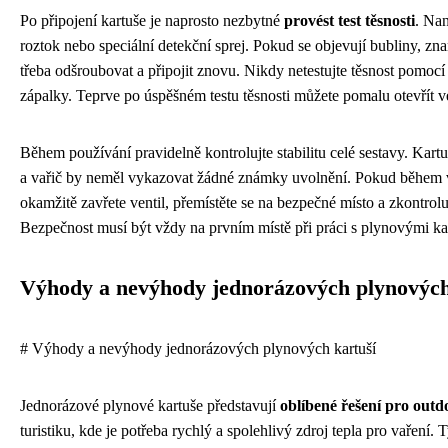
Po připojení kartuše je naprosto nezbytné
provést test těsnosti
. Na
roztok nebo speciální detekční sprej. Pokud se objevují bubliny, zna
třeba odšroubovat a připojit znovu. Nikdy netestujte těsnost pomo
zápalky. Teprve po úspěšném testu těsnosti můžete pomalu otevřít ven
Během používání pravidelně kontrolujte stabilitu celé sestavy. Kart
a vařič by neměl vykazovat žádné známky uvolnění. Pokud během v
okamžitě zavřete ventil, přemístěte se na bezpečné místo a zkontrolu
Bezpečnost musí být vždy na prvním místě při práci s plynovými ka
Výhody a nevýhody jednorázových plynových
# Výhody a nevýhody jednorázových plynových kartuší
Jednorázové plynové kartuše představují
oblíbené řešení pro outd
turistiku, kde je potřeba rychlý a spolehlivý zdroj tepla pro vaření