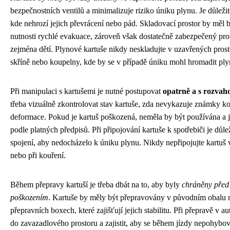
bezpečnostních ventilů a minimalizuje riziko úniku plynu. Je důležité
kde nehrozí jejich převrácení nebo pád. Skladovací prostor by měl 
nutnosti rychlé evakuace, zároveň však dostatečně zabezpečený pro
zejména dětí. Plynové kartuše nikdy neskladujte v uzavřených prosto
skříně nebo koupelny, kde by se v případě úniku mohl hromadit ply
Při manipulaci s kartušemi je nutné postupovat
opatrně a s rozvah
třeba vizuálně zkontrolovat stav kartuše, zda nevykazuje známky k
deformace. Pokud je kartuš poškozená, neměla by být používána a j
podle platných předpisů. Při připojování kartuše k spotřebiči je důlež
spojení, aby nedocházelo k úniku plynu. Nikdy nepřipojujte kartuš 
nebo při kouření.
Během přepravy kartuší je třeba dbát na to, aby byly
chráněny před
poškozením
. Kartuše by měly být přepravovány v původním obalu n
přepravních boxech, které zajišťují jejich stabilitu. Při přepravě v a
do zavazadlového prostoru a zajistit, aby se během jízdy nepohybo