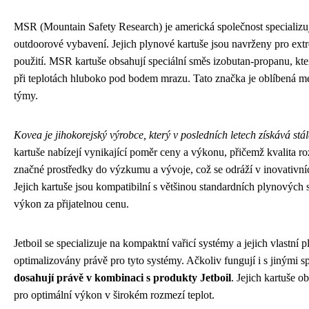
MSR (Mountain Safety Research) je americká společnost specializu
outdoorové vybavení. Jejich plynové kartuše jsou navrženy pro ext
použití. MSR kartuše obsahují speciální směs izobutan-propanu, kte
při teplotách hluboko pod bodem mrazu. Tato značka je oblíbená me
týmy.
Kovea je jihokorejský výrobce, který v posledních letech získává stál
kartuše nabízejí vynikající poměr ceny a výkonu, přičemž kvalita r
značné prostředky do výzkumu a vývoje, což se odráží v inovativníc
Jejich kartuše jsou kompatibilní s většinou standardních plynových s
výkon za přijatelnou cenu.
Jetboil se specializuje na kompaktní vařicí systémy a jejich vlastní 
optimalizovány právě pro tyto systémy. Ačkoliv fungují i s jinými s
dosahují právě v kombinaci s produkty Jetboil
. Jejich kartuše 
pro optimální výkon v širokém rozmezí teplot.