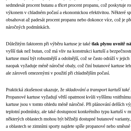
sedmdesát procent butanu a třicet procent propanu, což poskytuje
výkonem v chladném počasí a ekonomickou efektivitou. Některé sp
obsahovat až padesát procent propanu nebo dokonce více, což je pře
náročných podmínkách.
Důležitým faktorem při výběru kartuse je také
tlak plynu uvnitř n
vyšší tlak než butan, což má vliv na konstrukci kartuší a bezpečno
kartuse musí být robustnější a odolnější, což se často odráží v jejic
naopak vyžaduje méně náročné obaly, což činí butanové kartuse leh
ale zároveň omezenými v použití při chladnějším počasí.
Praktická zkušenost ukazuje, že
skladování a transport kartuší také 
Propanové kartuse vyžadují větší opatrnost kvůli vyššímu vnitřnímu
kartuse jsou v tomto ohledu méně náročné. Při plánování delších výp
teplotní podmínky, ale také dostupnost konkrétního typu kartuší v 
některých oblastech mohou být běžněji dostupné butanové varianty,
a oblastech se zimními sporty najdete spíše propanové nebo směsné 