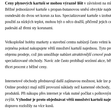
Ceny plynových kartuší se mohou výrazně lišit
v závislosti na m
Běžné jednorázové kartuše s propan-butanovou směsí obvykle najd
osmdesáti do dvou set korun za kus. Specializované kartuše s izobu
použití za nízkých teplot, mohou být o něco dražší, přičemž jejich 
padesáti až třemi sty korunami.
Velkoplošné hobby markety a stavební centra nabízejí často velmi
zejména pokud nakupujete větší množství kartuší najednou. Tyto p
objemu prodeje, což jim umožňuje nabízet
atraktivnější cenové po
specializované obchody. Navíc zde často probíhají sezónní akce, bě
třicet procent z běžné ceny.
Internetové obchody představují další zajímavou možnost, kde lze p
Online prodejci mají nižší provozní náklady než kamenné obchody, 
produktů. Při nákupu přes internet je však nutné počítat s poštovn
zvýšit.
Výhodné je proto objednávat větší množství kartuší naj
dopravu rozložily na více kusů.