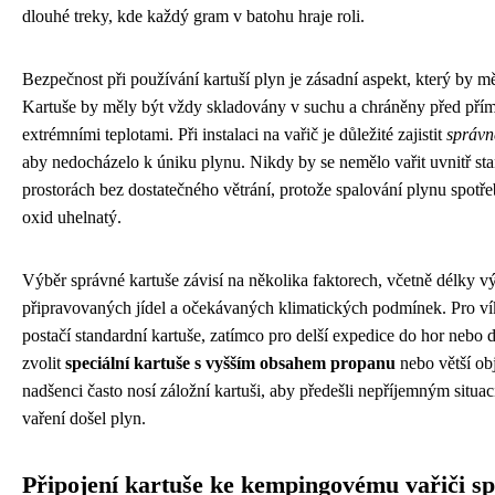
dlouhé treky, kde každý gram v batohu hraje roli.
Bezpečnost při používání kartuší plyn je zásadní aspekt, který by mě
Kartuše by měly být vždy skladovány v suchu a chráněny před pří
extrémními teplotami. Při instalaci na vařič je důležité zajistit
správné
aby nedocházelo k úniku plynu. Nikdy by se nemělo vařit uvnitř s
prostorách bez dostatečného větrání, protože spalování plynu spotř
oxid uhelnatý.
Výběr správné kartuše závisí na několika faktorech, včetně délky vý
připravovaných jídel a očekávaných klimatických podmínek. Pro 
postačí standardní kartuše, zatímco pro delší expedice do hor nebo 
zvolit
speciální kartuše s vyšším obsahem propanu
nebo větší ob
nadšenci často nosí záložní kartuši, aby předešli nepříjemným situa
vaření došel plyn.
Připojení kartuše ke kempingovému vařiči s