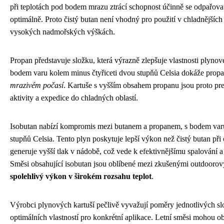
při teplotách pod bodem mrazu ztrácí schopnost účinně se odpařovat
optimálně. Proto čistý butan není vhodný pro použití v chladnější
vysokých nadmořských výškách.
Propan představuje složku, která výrazně zlepšuje vlastnosti plynov
bodem varu kolem minus čtyřiceti dvou stupňů Celsia dokáže propan
mrazivém počasí
. Kartuše s vyšším obsahem propanu jsou proto pr
aktivity a expedice do chladných oblastí.
Isobutan nabízí kompromis mezi butanem a propanem, s bodem varu
stupňů Celsia. Tento plyn poskytuje lepší výkon než čistý butan při
generuje vyšší tlak v nádobě, což vede k efektivnějšímu spalování 
Směsi obsahující isobutan jsou oblíbené mezi zkušenými outdoorový
spolehlivý výkon v širokém rozsahu teplot
.
Výrobci plynových kartuší pečlivě vyvažují poměry jednotlivých slo
optimálních vlastností pro konkrétní aplikace. Letní směsi mohou o