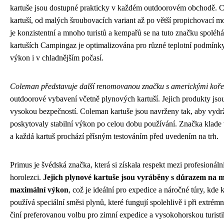
kartuše jsou dostupné prakticky v každém outdoorovém obchodě. C
kartuší, od malých šroubovacích variant až po větší propichovací mo
je konzistentní a mnoho turistů a kempařů se na tuto značku spoléh
kartuších Campingaz je optimalizována pro různé teplotní podmínky,
výkon i v chladnějším počasí.
Coleman představuje další renomovanou značku s americkými koř
outdoorové vybavení včetně plynových kartuší. Jejich produkty jso
vysokou bezpečností. Coleman kartuše jsou navrženy tak, aby vyd
poskytovaly stabilní výkon po celou dobu používání. Značka klade 
a každá kartuš prochází přísným testováním před uvedením na trh.
Primus je švédská značka, která si získala respekt mezi profesioná
horolezci.
Jejich plynové kartuše jsou vyráběny s důrazem na 
maximální výkon
, což je ideální pro expedice a náročné túry, kde
používá speciální směsi plynů, které fungují spolehlivě i při extrém
činí preferovanou volbu pro zimní expedice a vysokohorskou turisti