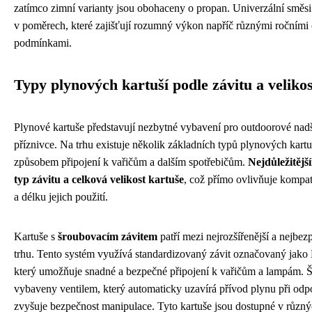
zatímco zimní varianty jsou obohaceny o propan. Univerzální směsi
v poměrech, které zajišťují rozumný výkon napříč různými ročními 
podmínkami.
Typy plynových kartuší podle závitu a velikos
Plynové kartuše představují nezbytné vybavení pro outdoorové nadš
příznivce. Na trhu existuje několik základních typů plynových kartuš
způsobem připojení k vařičům a dalším spotřebičům.
Nejdůležitějš
typ závitu a celková velikost kartuše
, což přímo ovlivňuje kompati
a délku jejich použití.
Kartuše s
šroubovacím závitem
patří mezi nejrozšířenější a nejbe
trhu. Tento systém využívá standardizovaný závit označovaný jak
který umožňuje snadné a bezpečné připojení k vařičům a lampám. Š
vybaveny ventilem, který automaticky uzavírá přívod plynu při odpo
zvyšuje bezpečnost manipulace. Tyto kartuše jsou dostupné v různýc