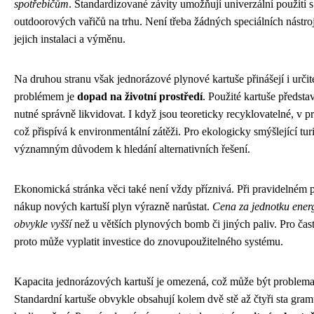
spotřebičům
. Standardizované závity umožňují univerzální použití 
outdoorových vařičů na trhu. Není třeba žádných speciálních nástroj
jejich instalaci a výměnu.
Na druhou stranu však jednorázové plynové kartuše přinášejí i ur
problémem je
dopad na životní prostředí
. Použité kartuše předsta
nutné správně likvidovat. I když jsou teoreticky recyklovatelné, v p
což přispívá k environmentální zátěži. Pro ekologicky smýšlející tur
významným důvodem k hledání alternativních řešení.
Ekonomická stránka věci také není vždy příznivá. Při pravidelném 
nákup nových kartuší plyn výrazně narůstat.
Cena za jednotku energ
obvykle vyšší
než u větších plynových bomb či jiných paliv. Pro čast
proto může vyplatit investice do znovupoužitelného systému.
Kapacita jednorázových kartuší je omezená, což může být problemat
Standardní kartuše obvykle obsahují kolem dvě stě až čtyři sta gram