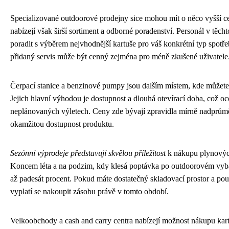
Specializované outdoorové prodejny sice mohou mít o něco vyšší c
nabízejí však širší sortiment a odborné poradenství. Personál v tě
poradit s výběrem nejvhodnější kartuše pro váš konkrétní typ spotř
přidaný servis může být cenný zejména pro méně zkušené uživatele
Čerpací stanice a benzinové pumpy jsou dalším místem, kde můžete
Jejich hlavní výhodou je dostupnost a dlouhá otevírací doba, což oc
neplánovaných výletech. Ceny zde bývají zpravidla mírně nadprůmě
okamžitou dostupnost produktu.
Sezónní výprodeje představují skvělou příležitost
k nákupu plynových
Koncem léta a na podzim, kdy klesá poptávka po outdoorovém vyba
až padesát procent. Pokud máte dostatečný skladovací prostor a pou
vyplatí se nakoupit zásobu právě v tomto období.
Velkoobchody a cash and carry centra nabízejí možnost nákupu kartu