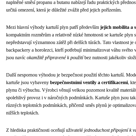
naplněné směsí propanu a butanu nabízejí řadu praktických přednost
určitá omezení, která je důležité zvážit před jejich pořízením.
Mezi hlavní výhody kartuší plyn patří především
jejich mobilita a
kompaktním rozměrům a relativně nízké hmotnosti se kartuše plyn 
nepředstavují významnou zátěž při delších túrách. Tato vlastnost je
backpackery a horolezci, kteří potřebují minimalizovat váhu svého 
jsou navíc
okamžitě připravené k použití
bez nutnosti jakékoliv slož
Další nespornou výhodou je bezpečnost použití těchto kartuší. Mod
kartuše jsou vybaveny
bezpečnostními ventily a certifikacemi
, kt
plynu či výbuchu. Výrobci věnují velkou pozornost kvalitě materiálů
spolehlivý provoz i v náročných podmínkách. Kartuše plyn jsou tak
různých teplotních podmínkách, přičemž směs plynů je optimalizová
nižších teplotách.
Z hlediska praktičnosti oceňují uživatelé
jednoduchost připojení k