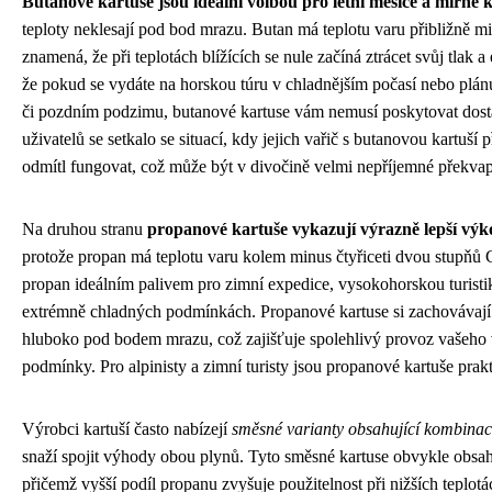
Butanové kartuše jsou ideální volbou pro letní měsíce a mírné
teploty neklesají pod bod mrazu. Butan má teplotu varu přibližně mi
znamená, že při teplotách blížících se nule začíná ztrácet svůj tlak a
že pokud se vydáte na horskou túru v chladnějším počasí nebo plá
či pozdním podzimu, butanové kartuse vám nemusí poskytovat dos
uživatelů se setkalo se situací, kdy jejich vařič s butanovou kartuší 
odmítl fungovat, což může být v divočině velmi nepříjemné překvap
Na druhou stranu
propanové kartuše vykazují výrazně lepší výk
protože propan má teplotu varu kolem minus čtyřiceti dvou stupňů Ce
propan ideálním palivem pro zimní expedice, vysokohorskou turistik
extrémně chladných podmínkách. Propanové kartuse si zachovávají ko
hluboko pod bodem mrazu, což zajišťuje spolehlivý provoz vašeho 
podmínky. Pro alpinisty a zimní turisty jsou propanové kartuše prak
Výrobci kartuší často nabízejí
směsné varianty obsahující kombinac
snaží spojit výhody obou plynů. Tyto směsné kartuse obvykle obsa
přičemž vyšší podíl propanu zvyšuje použitelnost při nižších teplot