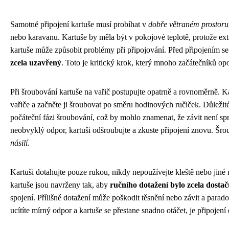
Samotné připojení kartuše musí probíhat v
dobře větraném prostoru
nebo karavanu. Kartuše by měla být v pokojové teplotě, protože e
kartuše může způsobit problémy při připojování. Před připojením se uj
zcela uzavřený
. Toto je kritický krok, který mnoho začátečníků opo
Při šroubování kartuše na vařič postupujte opatrně a rovnoměrně. K
vařiče a začněte ji šroubovat po směru hodinových ručiček. Důležité
počáteční fázi šroubování, což by mohlo znamenat, že závit není sp
neobvyklý odpor, kartuši odšroubujte a zkuste připojení znovu. Šr
násilí
.
Kartuši dotahujte pouze rukou, nikdy nepoužívejte kleště nebo jiné
kartuše jsou navrženy tak, aby
ručního dotažení bylo zcela dostač
spojení. Přílišné dotažení může poškodit těsnění nebo závit a parad
ucítíte mírný odpor a kartuše se přestane snadno otáčet, je připojen