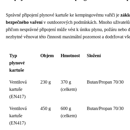
Správné připojení plynové kartuše ke kempingovému vařiči je
zákl
bezpečného vaření
v outdoorových podmínkách. Mnoho uživatelů 
přičom nesprávné připojení může vést k úniku plynu, požáru nebo 
nezbytné věnovat této činnosti maximální pozornost a dodržovat vš
Typ
Objem
Hmotnost
Složení
plynové
kartuše
Ventilová
230 g
370 g
Butan/Propan 70/30
kartuše
(celkem)
(EN417)
Ventilová
450 g
600 g
Butan/Propan 70/30
kartuše
(celkem)
(EN417)