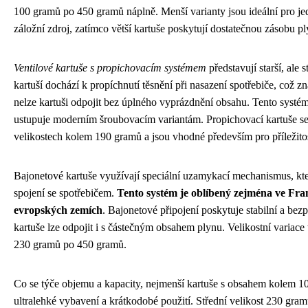
100 gramů po 450 gramů náplně. Menší varianty jsou ideální pro je
záložní zdroj, zatímco větší kartuše poskytují dostatečnou zásobu p
Ventilové kartuše s propichovacím systémem
představují starší, ale 
kartuší dochází k propíchnutí těsnění při nasazení spotřebiče, což 
nelze kartuši odpojit bez úplného vyprázdnění obsahu. Tento syst
ustupuje moderním šroubovacím variantám. Propichovací kartuše se
velikostech kolem 190 gramů a jsou vhodné především pro příležitos
Bajonetové kartuše využívají speciální uzamykací mechanismus, kt
spojení se spotřebičem.
Tento systém je oblíbený zejména ve Fran
evropských zemích
. Bajonetové připojení poskytuje stabilní a be
kartuše lze odpojit i s částečným obsahem plynu. Velikostní variace 
230 gramů po 450 gramů.
Co se týče objemu a kapacity, nejmenší kartuše s obsahem kolem 1
ultralehké vybavení a krátkodobé použití. Střední velikost 230 gram