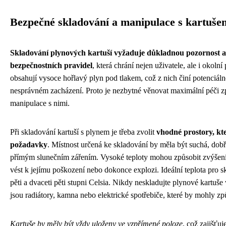
Bezpečné skladování a manipulace s kartuše
Skladování plynových kartuší vyžaduje důkladnou pozornost a
bezpečnostních pravidel
, která chrání nejen uživatele, ale i okolní
obsahují vysoce hořlavý plyn pod tlakem, což z nich činí potenciál
nesprávném zacházení. Proto je nezbytné věnovat maximální péči zp
manipulace s nimi.
Při skladování kartuší s plynem je třeba zvolit
vhodné prostory, kte
požadavky
. Místnost určená ke skladování by měla být suchá, dob
přímým slunečním zářením. Vysoké teploty mohou způsobit zvýšení 
vést k jejímu poškození nebo dokonce explozi. Ideální teplota pro 
pěti a dvaceti pěti stupni Celsia. Nikdy neskladujte plynové kartuše v
jsou radiátory, kamna nebo elektrické spotřebiče, které by mohly způ
Kartuše by měly být vždy uloženy ve vzpřímené poloze
, což zajišťu