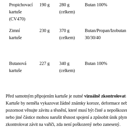
Propichovací
190 g
280 g
Butan 100%
kartuše
(celkem)
(CV470)
Zimní
230 g
370 g
Butan/Propan/Izobutan
kartuše
(celkem)
30/30/40
Butanová
227 g
340 g
Butan 100%
kartuše
(celkem)
Před samotným připojením kartuše je nutné
vizuálně zkontrolovat 
Kartuše by neměla vykazovat žádné známky koroze, deformace neb
pozornost věnujte závitu a těsnění, které musí být čisté a nepoškozen
nebo jiné částice mohou narušit těsnost spojení a způsobit únik plynu
zkontrolovat závit na vařiči, zda není poškozený nebo zanesený.