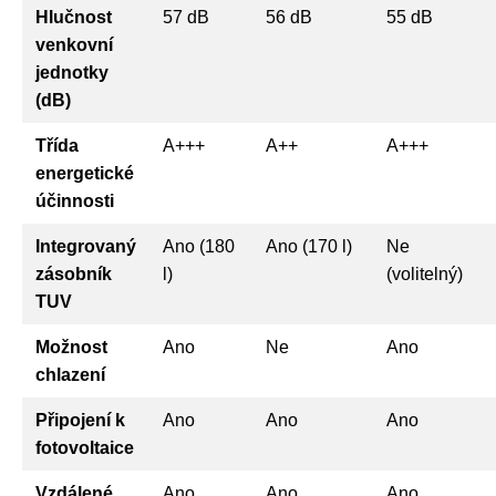
Hlučnost
57 dB
56 dB
55 dB
venkovní
jednotky
(dB)
Třída
A+++
A++
A+++
energetické
účinnosti
Integrovaný
Ano (180
Ano (170 l)
Ne
zásobník
l)
(volitelný)
TUV
Možnost
Ano
Ne
Ano
chlazení
Připojení k
Ano
Ano
Ano
fotovoltaice
Vzdálené
Ano
Ano
Ano