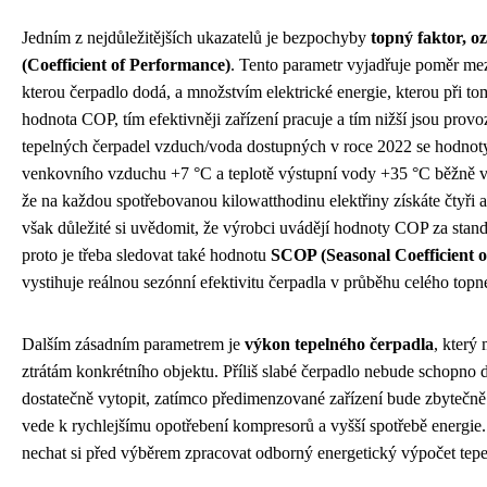
Jedním z nejdůležitějších ukazatelů je bezpochyby
topný faktor, 
(Coefficient of Performance)
. Tento parametr vyjadřuje poměr me
kterou čerpadlo dodá, a množstvím elektrické energie, kterou při to
hodnota COP, tím efektivněji zařízení pracuje a tím nižší jsou provo
tepelných čerpadel vzduch/voda dostupných v roce 2022 se hodnoty
venkovního vzduchu +7 °C a teplotě výstupní vody +35 °C běžně v
že na každou spotřebovanou kilowatthodinu elektřiny získáte čtyři až
však důležité si uvědomit, že výrobci uvádějí hodnoty COP za sta
proto je třeba sledovat také hodnotu
SCOP (Seasonal Coefficient 
vystihuje reálnou sezónní efektivitu čerpadla v průběhu celého top
Dalším zásadním parametrem je
výkon tepelného čerpadla
, který
ztrátám konkrétního objektu. Příliš slabé čerpadlo nebude schopn
dostatečně vytopit, zatímco předimenzované zařízení bude zbytečně 
vede k rychlejšímu opotřebení kompresorů a vyšší spotřebě energie.
nechat si před výběrem zpracovat odborný energetický výpočet tepe