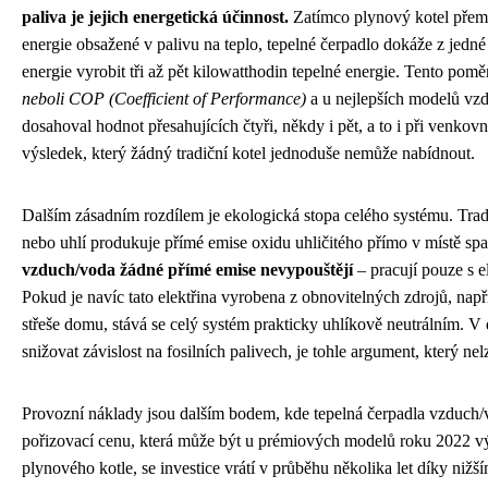
paliva je jejich energetická účinnost.
Zatímco plynový kotel přemě
energie obsažené v palivu na teplo, tepelné čerpadlo dokáže z jedné
energie vyrobit tři až pět kilowatthodin tepelné energie. Tento pom
neboli COP (Coefficient of Performance)
a u nejlepších modelů vz
dosahoval hodnot přesahujících čtyři, někdy i pět, a to i při venkov
výsledek, který žádný tradiční kotel jednoduše nemůže nabídnout.
Dalším zásadním rozdílem je ekologická stopa celého systému. Trad
nebo uhlí produkuje přímé emise oxidu uhličitého přímo v místě sp
vzduch/voda žádné přímé emise nevypouštějí
– pracují pouze s 
Pokud je navíc tato elektřina vyrobena z obnovitelných zdrojů, např
střeše domu, stává se celý systém prakticky uhlíkově neutrálním. V
snižovat závislost na fosilních palivech, je tohle argument, který ne
Provozní náklady jsou dalším bodem, kde tepelná čerpadla vzduch/vo
pořizovací cenu, která může být u prémiových modelů roku 2022 vý
plynového kotle, se investice vrátí v průběhu několika let díky ni