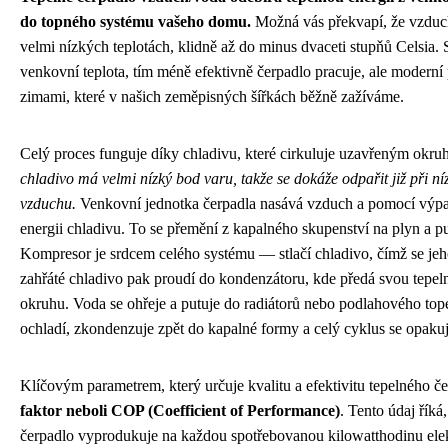
do topného systému vašeho domu.
Možná vás překvapí, že vzduch 
velmi nízkých teplotách, klidně až do minus dvaceti stupňů Celsia. 
venkovní teplota, tím méně efektivně čerpadlo pracuje, ale moderní p
zimami, které v našich zeměpisných šířkách běžně zažíváme.
Celý proces funguje díky chladivu, které cirkuluje uzavřeným okruh
chladivo má velmi nízký bod varu, takže se dokáže odpařit již při n
vzduchu.
Venkovní jednotka čerpadla nasává vzduch a pomocí výpa
energii chladivu. To se přemění z kapalného skupenství na plyn a p
Kompresor je srdcem celého systému — stlačí chladivo, čímž se jeho
zahřáté chladivo pak proudí do kondenzátoru, kde předá svou tepel
okruhu. Voda se ohřeje a putuje do radiátorů nebo podlahového tope
ochladí, zkondenzuje zpět do kapalné formy a celý cyklus se opaku
Klíčovým parametrem, který určuje kvalitu a efektivitu tepelného č
faktor neboli COP (Coefficient of Performance)
. Tento údaj říká
čerpadlo vyprodukuje na každou spotřebovanou kilowatthodinu elekt