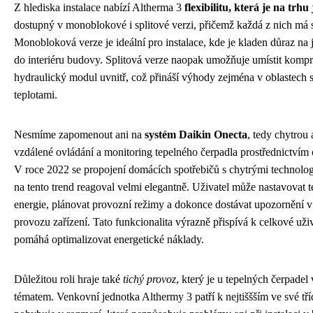
Z hlediska instalace nabízí Altherma 3
flexibilitu, která je na trhu
dostupný v monoblokové i splitové verzi, přičemž každá z nich má 
Monobloková verze je ideální pro instalace, kde je kladen důraz na
do interiéru budovy. Splitová verze naopak umožňuje umístit komp
hydraulický modul uvnitř, což přináší výhody zejména v oblastech
teplotami.
Nesmíme zapomenout ani na
systém Daikin Onecta
, tedy chytrou
vzdálené ovládání a monitoring tepelného čerpadla prostřednictvím 
V roce 2022 se propojení domácích spotřebičů s chytrými technolog
na tento trend reagoval velmi elegantně. Uživatel může nastavovat t
energie, plánovat provozní režimy a dokonce dostávat upozornění v
provozu zařízení. Tato funkcionalita výrazně přispívá k celkové uži
pomáhá optimalizovat energetické náklady.
Důležitou roli hraje také
tichý provoz
, který je u tepelných čerpade
tématem. Venkovní jednotka Althermy 3 patří k nejtiššším ve své tří