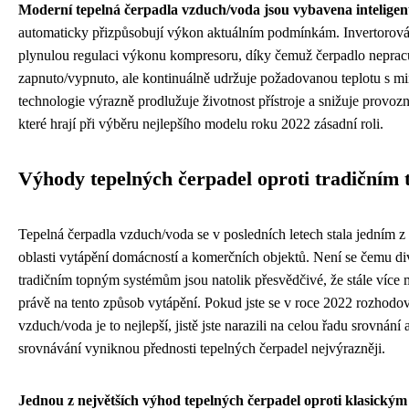
Moderní tepelná čerpadla vzduch/voda jsou vybavena inteligent
automaticky přizpůsobují výkon aktuálním podmínkám. Invertorov
plynulou regulaci výkonu kompresoru, díky čemuž čerpadlo nepra
zapnuto/vypnuto, ale kontinuálně udržuje požadovanou teplotu s mi
technologie výrazně prodlužuje životnost přístroje a snižuje provozn
které hrají při výběru nejlepšího modelu roku 2022 zásadní roli.
Výhody tepelných čerpadel oproti tradiční
Tepelná čerpadla vzduch/voda se v posledních letech stala jedním z
oblasti vytápění domácností a komerčních objektů. Není se čemu div
tradičním topným systémům jsou natolik přesvědčivé, že stále více m
právě na tento způsob vytápění. Pokud jste se v roce 2022 rozhodova
vzduch/voda je to nejlepší, jistě jste narazili na celou řadu srovnání
srovnávání vyniknou přednosti tepelných čerpadel nejvýrazněji.
Jednou z největších výhod tepelných čerpadel oproti klasický