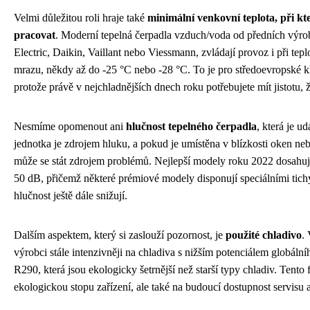
Velmi důležitou roli hraje také
minimální venkovní teplota, při kt
pracovat
. Moderní tepelná čerpadla vzduch/voda od předních výrob
Electric, Daikin, Vaillant nebo Viessmann, zvládají provoz i při t
mrazu, někdy až do -25 °C nebo -28 °C. To je pro středoevropské kl
protože právě v nejchladnějších dnech roku potřebujete mít jistotu,
Nesmíme opomenout ani
hlučnost tepelného čerpadla
, která je u
jednotka je zdrojem hluku, a pokud je umístěna v blízkosti oken ne
může se stát zdrojem problémů. Nejlepší modely roku 2022 dosahuj
50 dB, přičemž některé prémiové modely disponují speciálními tich
hlučnost ještě dále snižují.
Dalším aspektem, který si zaslouží pozornost, je
použité chladivo
.
výrobci stále intenzivněji na chladiva s nižším potenciálem globáln
R290, která jsou ekologicky šetrnější než starší typy chladiv. Tento 
ekologickou stopu zařízení, ale také na budoucí dostupnost servisu 