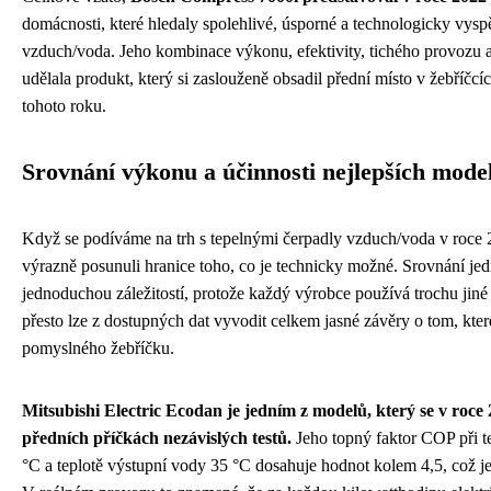
domácnosti, které hledaly spolehlivé, úsporné a technologicky vysp
vzduch/voda. Jeho kombinace výkonu, efektivity, tichého provozu a
udělala produkt, který si zaslouženě obsadil přední místo v žebříčcí
tohoto roku.
Srovnání výkonu a účinnosti nejlepších mode
Když se podíváme na trh s tepelnými čerpadly vzduch/voda v roce 2
výrazně posunuli hranice toho, co je technicky možné. Srovnání je
jednoduchou záležitostí, protože každý výrobce používá trochu jiné
přesto lze z dostupných dat vyvodit celkem jasné závěry o tom, které
pomyslného žebříčku.
Mitsubishi Electric Ecodan je jedním z modelů, který se v roc
předních příčkách nezávislých testů.
Jeho topný faktor COP při 
°C a teplotě výstupní vody 35 °C dosahuje hodnot kolem 4,5, což je