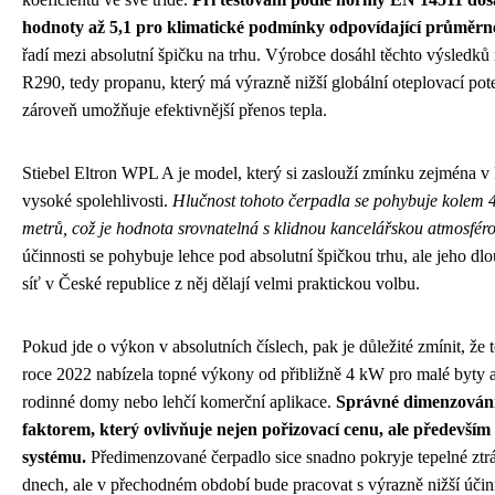
hodnoty až 5,1 pro klimatické podmínky odpovídající průměrn
řadí mezi absolutní špičku na trhu. Výrobce dosáhl těchto výsledků 
R290, tedy propanu, který má výrazně nižší globální oteplovací poten
zároveň umožňuje efektivnější přenos tepla.
Stiebel Eltron WPL A je model, který si zaslouží zmínku zejména v
vysoké spolehlivosti.
Hlučnost tohoto čerpadla se pohybuje kolem 47
metrů, což je hodnota srovnatelná s klidnou kancelářskou atmosfér
účinnosti se pohybuje lehce pod absolutní špičkou trhu, ale jeho dlo
síť v České republice z něj dělají velmi praktickou volbu.
Pokud jde o výkon v absolutních číslech, pak je důležité zmínit, že
roce 2022 nabízela topné výkony od přibližně 4 kW pro malé byty a
rodinné domy nebo lehčí komerční aplikace.
Správné dimenzování
faktorem, který ovlivňuje nejen pořizovací cenu, ale předevší
systému.
Předimenzované čerpadlo sice snadno pokryje tepelné ztrá
dnech, ale v přechodném období bude pracovat s výrazně nižší úči