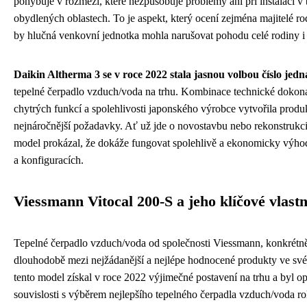
pohybuje v rozmezí, které nezpůsobuje problémy ani při instalaci v 
obydlených oblastech. To je aspekt, který ocení zejména majitelé 
by hlučná venkovní jednotka mohla narušovat pohodu celé rodiny i
Daikin Altherma 3 se v roce 2022 stala jasnou volbou číslo jedn
tepelné čerpadlo vzduch/voda na trhu. Kombinace technické dokonalo
chytrých funkcí a spolehlivosti japonského výrobce vytvořila produkt
nejnáročnější požadavky. Ať už jde o novostavbu nebo rekonstrukci
model prokázal, že dokáže fungovat spolehlivě a ekonomicky výho
a konfiguracích.
Viessmann Vitocal 200-S a jeho klíčové vlastn
Tepelné čerpadlo vzduch/voda od společnosti Viessmann, konkrét
dlouhodobě mezi nejžádanější a nejlépe hodnocené produkty ve své 
tento model získal v roce 2022 výjimečné postavení na trhu a byl
souvislosti s výběrem nejlepšího tepelného čerpadla vzduch/voda 