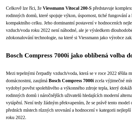
Celkově lze říci, že
Viessmann Vitocal 200-S
představuje komplexn
rodinných domů, které spojuje výkon, úspornost, tiché fungování a
kompaktního celku. Jeho dominantní postavení v hodnoceních nejle
vzduch/voda roku 2022 není náhodné, ale je výsledkem dlouhodobé
zdokonalování technologie, na které si Viessmann jako výrobce zaklád
Bosch Compress 7000i jako oblíbená volba d
Mezi tepelnými čerpadly vzduch/voda, která se v roce 2022 těšila
domácnostmi, zaujímá
Bosch Compress 7000i
zcela výjimečné mís
vydobyl pověst spolehlivého a výkonného zdroje tepla, který dokáž
rodinných domů i náročnějších uživatelů hledajících moderní alter
vytápění. Není tedy žádným překvapením, že se právě tento model
předních místech různých srovnání a hodnocení v kategorii nejlepší
roku 2022.