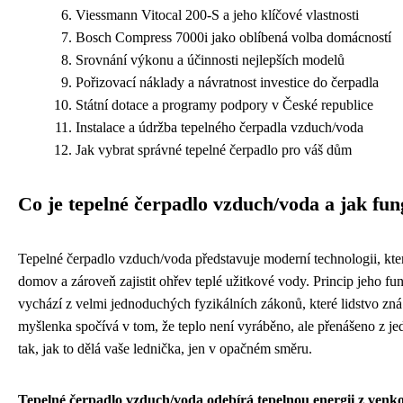
Viessmann Vitocal 200-S a jeho klíčové vlastnosti
Bosch Compress 7000i jako oblíbená volba domácností
Srovnání výkonu a účinnosti nejlepších modelů
Pořizovací náklady a návratnost investice do čerpadla
Státní dotace a programy podpory v České republice
Instalace a údržba tepelného čerpadla vzduch/voda
Jak vybrat správné tepelné čerpadlo pro váš dům
Co je tepelné čerpadlo vzduch/voda a jak fun
Tepelné čerpadlo vzduch/voda představuje moderní technologii, kte
domov a zároveň zajistit ohřev teplé užitkové vody. Princip jeho fun
vychází z velmi jednoduchých fyzikálních zákonů, které lidstvo zná j
myšlenka spočívá v tom, že teplo není vyráběno, ale přenášeno z je
tak, jak to dělá vaše lednička, jen v opačném směru.
Tepelné čerpadlo vzduch/voda odebírá tepelnou energii z venko