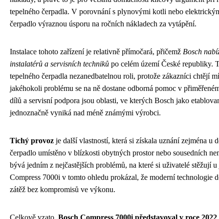
tepelného čerpadla. V porovnání s plynovými kotli nebo elektrický
čerpadlo výraznou úsporu na ročních nákladech za vytápění.
Instalace tohoto zařízení je relativně přímočará, přičemž
Bosch nabíz
instalatérů a servisních techniků
po celém území České republiky. Te
tepelného čerpadla nezanedbatelnou roli, protože zákazníci chtějí mít
jakéhokoli problému se na ně dostane odborná pomoc v přiměřeném
dílů a servisní podpora jsou oblasti, ve kterých Bosch jako etablova
jednoznačně vyniká nad méně známými výrobci.
Tichý provoz
je další vlastností, která si získala uznání zejména u 
čerpadlo umístěno v blízkosti obytných prostor nebo sousedních nem
bývá jedním z nejčastějších problémů, na které si uživatelé stěžují 
Compress 7000i v tomto ohledu prokázal, že moderní technologie d
zátěž bez kompromisů ve výkonu.
Celkově vzato,
Bosch Compress 7000i představoval v roce 2022 