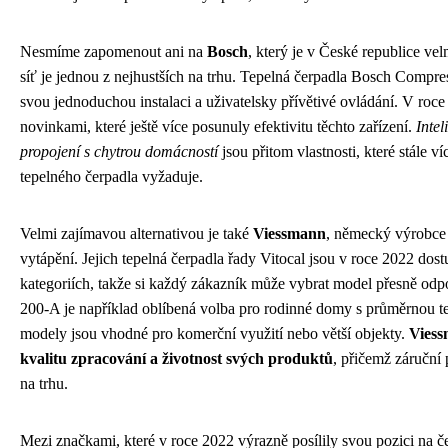
Nesmíme zapomenout ani na
Bosch
, který je v České republice ve
síť je jednou z nejhustších na trhu. Tepelná čerpadla Bosch Compre
svou jednoduchou instalaci a uživatelsky přívětivé ovládání. V roce
novinkami, které ještě více posunuly efektivitu těchto zařízení.
Intel
propojení s chytrou domácností
jsou přitom vlastnosti, které stále v
tepelného čerpadla vyžaduje.
Velmi zajímavou alternativou je také
Viessmann
, německý výrobce s
vytápění. Jejich tepelná čerpadla řady Vitocal jsou v roce 2022 d
kategoriích, takže si každý zákazník může vybrat model přesně odpo
200-A je například oblíbená volba pro rodinné domy s průměrnou te
modely jsou vhodné pro komerční využití nebo větší objekty.
Viess
kvalitu zpracování a životnost svých produktů
, přičemž záruční
na trhu.
Mezi značkami, které v roce 2022 výrazně posílily svou pozici na če