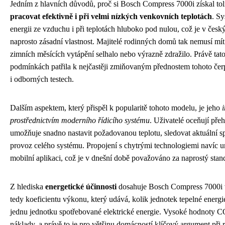
Jedním z hlavních důvodů, proč si Bosch Compress 7000i získal toli
pracovat efektivně i při velmi nízkých venkovních teplotách
. S
energii ze vzduchu i při teplotách hluboko pod nulou, což je v če
naprosto zásadní vlastnost. Majitelé rodinných domů tak nemusí mí
zimních měsících vytápění selhalo nebo výrazně zdražilo. Právě tato
podmínkách patřila k nejčastěji zmiňovaným přednostem tohoto čerp
i odborných testech.
Dalším aspektem, který přispěl k popularitě tohoto modelu, je jeho
i
prostřednictvím moderního řídicího systému
. Uživatelé oceňují přeh
umožňuje snadno nastavit požadovanou teplotu, sledovat aktuální sp
provoz celého systému. Propojení s chytrými technologiemi navíc 
mobilní aplikaci, což je v dnešní době považováno za naprostý stan
Z hlediska
energetické účinnosti
dosahuje Bosch Compress 7000i 
tedy koeficientu výkonu, který udává, kolik jednotek tepelné energ
jednu jednotku spotřebované elektrické energie. Vysoké hodnoty C
náklady, a právě to je pro většinu domácností klíčový argument při 