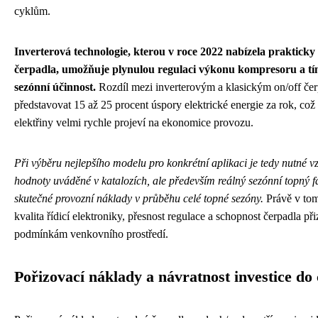
cyklům.
Inverterová technologie, kterou v roce 2022 nabízela praktick
čerpadla, umožňuje plynulou regulaci výkonu kompresoru a tí
sezónní účinnost.
Rozdíl mezi inverterovým a klasickým on/off če
představovat 15 až 25 procent úspory elektrické energie za rok, což 
elektřiny velmi rychle projeví na ekonomice provozu.
Při výběru nejlepšího modelu pro konkrétní aplikaci je tedy nutné 
hodnoty uváděné v katalozích, ale především reálný sezónní topný f
skutečné provozní náklady v průběhu celé topné sezóny.
Právě v tom
kvalita řídicí elektroniky, přesnost regulace a schopnost čerpadla p
podmínkám venkovního prostředí.
Pořizovací náklady a návratnost investice do