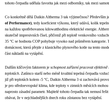
tohoto čerpadla udělala favorita jak mezi odborníky, tak mezi samo
Co konkrétně dělá Daikin Altherma 3 tak výjimečnou? Především j
of Performance)
, tedy koeficient výkonu, který udává, kolik tepel
na každou spotřebovanou kilowatthodinu elektrické energie. Althe
skutečně impresivních čísel, přičemž při teplotě venkovního vzduch
35 °C se hodnota COP pohybuje vysoko nad průměrem kategorie. T
domácnost, která přejde z klasického plynového kotle na tento mode
část nákladů na vytápění.
Dalším klíčovým faktorem je
schopnost zařízení pracovat efektivně 
teplotách
. Zatímco starší nebo méně kvalitní tepelná čerpadla vzduc
již při teplotách kolem -5 °C, Daikin Altherma 3 si zachovává prov
je pro středoevropské klima, kde teploty v zimních měsících mohou 
naprosto zásadní parametr. Majitelé tohoto čerpadla tak nemusí řešit 
obávat, že v nejchladnějších dnech roku zůstanou bez vytápění.