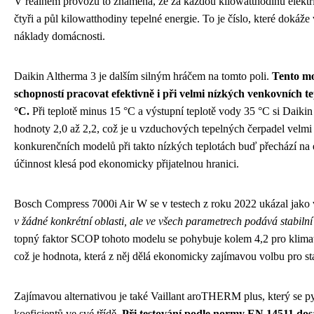
V reálném provozu to znamená, že za každou kilowatthodinu elektric
čtyři a půl kilowatthodiny tepelné energie. To je číslo, které dokáže
náklady domácnosti.
Daikin Altherma 3 je dalším silným hráčem na tomto poli.
Tento mo
schopností pracovat efektivně i při velmi nízkých venkovních te
°C.
Při teplotě minus 15 °C a výstupní teplotě vody 35 °C si Daik
hodnoty 2,0 až 2,2, což je u vzduchových tepelných čerpadel velm
konkurenčních modelů při takto nízkých teplotách buď přechází na el
účinnost klesá pod ekonomicky přijatelnou hranici.
Bosch Compress 7000i Air W se v testech z roku 2022 ukázal jako 
v žádné konkrétní oblasti, ale ve všech parametrech podává stabilní
topný faktor SCOP tohoto modelu se pohybuje kolem 4,2 pro klima
což je hodnota, která z něj dělá ekonomicky zajímavou volbu pro s
Zajímavou alternativou je také Vaillant aroTHERM plus, který se p
koeficientů ve své třídě.
Při testování podle normy EN 14511 do