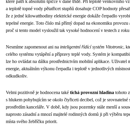
které patří k absolutní špičce v dané třídě. Při teplotě venkovního 
a teplotě topné vody pětatřicet stupňů dosahuje COP hodnoty přesah
že z jedné kilowatthodiny elektrické energie dokáže čerpadlo vyrobi
tepelné energie. Toto číslo má přímý dopad na ekonomiku provozu 
proč si tento model vysloužil tak vysoké hodnocení v testech z roku
Nesmíme zapomenout ani na
inteligentní řídící systém Vitotronic
, k
celého systému vytápění a přípravy teplé vody. Systém je kompatib
lze ho ovládat na dálku prostřednictvím mobilní aplikace. Uživatel 
energie, aktuálním výkonu čerpadla i teplotě v jednotlivých místnost
odkudkoliv.
Velmi pozitivně je hodnocena také
tichá provozní hladina
tohoto z
s hlukem pohybujícím se okolo čtyřiceti decibel, což je srovnateln
prostředím kanceláře. V době, kdy jsou pozemky stále menší a soused
naprosto zásadní a mnozí majitelé rodinných domů ji při výběru tep
místa svého žebříčku priorit.