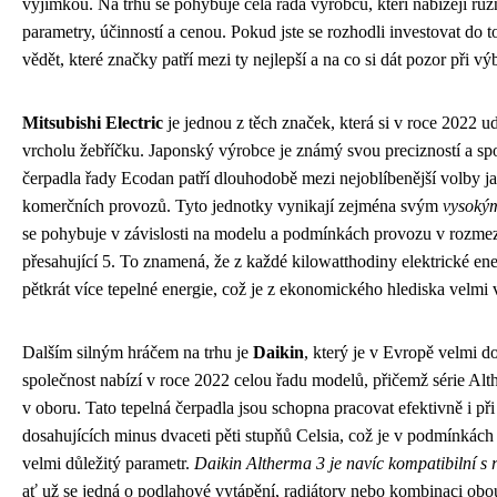
výjimkou. Na trhu se pohybuje celá řada výrobců, kteří nabízejí rů
parametry, účinností a cenou. Pokud jste se rozhodli investovat do 
vědět, které značky patří mezi ty nejlepší a na co si dát pozor při vý
Mitsubishi Electric
je jednou z těch značek, která si v roce 2022 u
vrcholu žebříčku. Japonský výrobce je známý svou precizností a spol
čerpadla řady Ecodan patří dlouhodobě mezi nejoblíbenější volby ja
komerčních provozů. Tyto jednotky vynikají zejména svým
vysoký
se pohybuje v závislosti na modelu a podmínkách provozu v rozmez
přesahující 5. To znamená, že z každé kilowatthodiny elektrické en
pětkrát více tepelné energie, což je z ekonomického hlediska velmi
Dalším silným hráčem na trhu je
Daikin
, který je v Evropě velmi d
společnost nabízí v roce 2022 celou řadu modelů, přičemž série Alth
v oboru. Tato tepelná čerpadla jsou schopna pracovat efektivně i př
dosahujících minus dvaceti pěti stupňů Celsia, což je v podmínkác
velmi důležitý parametr.
Daikin Altherma 3 je navíc kompatibilní s
ať už se jedná o podlahové vytápění, radiátory nebo kombinaci obo