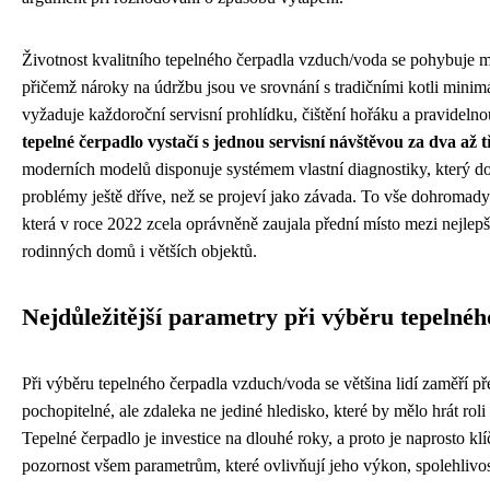
Životnost kvalitního tepelného čerpadla vzduch/voda se pohybuje mez
přičemž nároky na údržbu jsou ve srovnání s tradičními kotli minim
vyžaduje každoroční servisní prohlídku, čištění hořáku a pravide
tepelné čerpadlo vystačí s jednou servisní návštěvou za dva až t
moderních modelů disponuje systémem vlastní diagnostiky, který d
problémy ještě dříve, než se projeví jako závada. To vše dohromady
která v roce 2022 zcela oprávněně zaujala přední místo mezi nejlep
rodinných domů i větších objektů.
Nejdůležitější parametry při výběru tepelnéh
Při výběru tepelného čerpadla vzduch/voda se většina lidí zaměří p
pochopitelné, ale zdaleka ne jediné hledisko, které by mělo hrát roli
Tepelné čerpadlo je investice na dlouhé roky, a proto je naprosto k
pozornost všem parametrům, které ovlivňují jeho výkon, spolehlivo