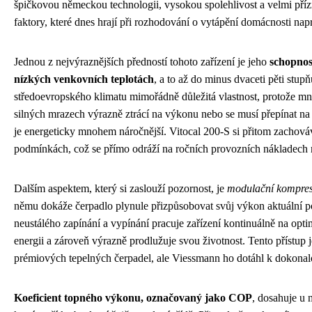
špičkovou německou technologii, vysokou spolehlivost a velmi příz
faktory, které dnes hrají při rozhodování o vytápění domácnosti napr
Jednou z nejvýraznějších předností tohoto zařízení je jeho
schopnos
nízkých venkovních teplotách
, a to až do minus dvaceti pěti stu
středoevropského klimatu mimořádně důležitá vlastnost, protože 
silných mrazech výrazně ztrácí na výkonu nebo se musí přepínat na z
je energeticky mnohem náročnější. Vitocal 200-S si přitom zachová
podmínkách, což se přímo odráží na ročních provozních nákladech m
Dalším aspektem, který si zaslouží pozornost, je
modulační kompreso
němu dokáže čerpadlo plynule přizpůsobovat svůj výkon aktuální p
neustálého zapínání a vypínání pracuje zařízení kontinuálně na opti
energii a zároveň výrazně prodlužuje svou životnost. Tento přístup
prémiových tepelných čerpadel, ale Viessmann ho dotáhl k dokonalo
Koeficient topného výkonu, označovaný jako COP
, dosahuje u 