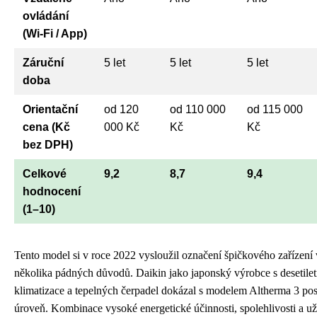
ovládání
(Wi-Fi / App)
Záruční
5 let
5 let
5 let
doba
Orientační
od 120
od 110 000
od 115 000
cena (Kč
000 Kč
Kč
Kč
bez DPH)
Celkové
9,2
8,7
9,4
hodnocení
(1–10)
Tento model si v roce 2022 vysloužil označení špičkového zařízení v
několika pádných důvodů. Daikin jako japonský výrobce s desetiletí
klimatizace a tepelných čerpadel dokázal s modelem Altherma 3 po
úroveň. Kombinace vysoké energetické účinnosti, spolehlivosti a už