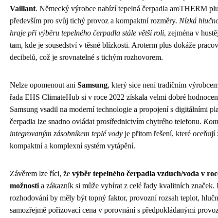
Vaillant
. Německý výrobce nabízí tepelná čerpadla aroTHERM plus
především pro svůj tichý provoz a kompaktní rozměry.
Nízká hlučno
hraje při výběru tepelného čerpadla stále větší roli
, zejména v hustě
tam, kde je sousedství v těsné blízkosti. Aroterm plus dokáže pracov
decibelů, což je srovnatelné s tichým rozhovorem.
Nelze opomenout ani
Samsung
, který sice není tradičním výrobcem
řada EHS ClimateHub si v roce 2022 získala velmi dobré hodnocení
Samsung vsadil na moderní technologie a propojení s digitálními pl
čerpadla lze snadno ovládat prostřednictvím chytrého telefonu.
Komb
integrovaným zásobníkem teplé vody
je přitom řešení, které oceňují
kompaktní a komplexní systém vytápění.
Závěrem lze říci, že
výběr tepelného čerpadla vzduch/voda v roce
možnosti
a zákazník si může vybírat z celé řady kvalitních značek.
rozhodování by měly být topný faktor, provozní rozsah teplot, hlučn
samozřejmě pořizovací cena v porovnání s předpokládanými provoz