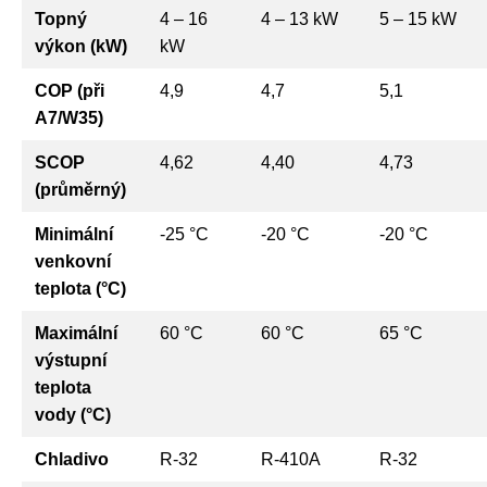
Topný
4 – 16
4 – 13 kW
5 – 15 kW
výkon (kW)
kW
COP (při
4,9
4,7
5,1
A7/W35)
SCOP
4,62
4,40
4,73
(průměrný)
Minimální
-25 °C
-20 °C
-20 °C
venkovní
teplota (°C)
Maximální
60 °C
60 °C
65 °C
výstupní
teplota
vody (°C)
Chladivo
R-32
R-410A
R-32