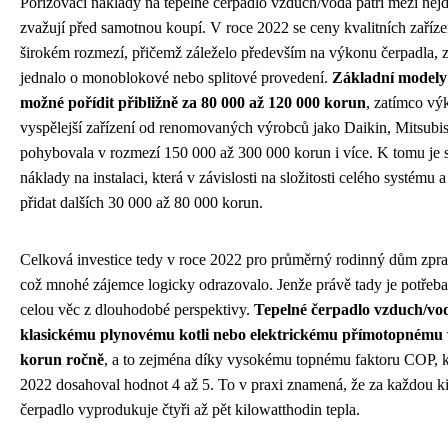
Pořizovací náklady na tepelné čerpadlo vzduch/voda patří mezi nejdůl
zvažují před samotnou koupí. V roce 2022 se ceny kvalitních zaří
širokém rozmezí, přičemž záleželo především na výkonu čerpadla, z
jednalo o monoblokové nebo splitové provedení.
Základní modely
možné pořídit přibližně za 80 000 až 120 000 korun
, zatímco vý
vyspělejší zařízení od renomovaných výrobců jako Daikin, Mitsubis
pohybovala v rozmezí 150 000 až 300 000 korun i více. K tomu je 
náklady na instalaci, která v závislosti na složitosti celého systém
přidat dalších 30 000 až 80 000 korun.
Celková investice tedy v roce 2022 pro průměrný rodinný dům zpra
což mnohé zájemce logicky odrazovalo. Jenže právě tady je potřeba s
celou věc z dlouhodobé perspektivy.
Tepelné čerpadlo vzduch/vod
klasickému plynovému kotli nebo elektrickému přímotopnému vyt
korun ročně
, a to zejména díky vysokému topnému faktoru COP, k
2022 dosahoval hodnot 4 až 5. To v praxi znamená, že za každou ki
čerpadlo vyprodukuje čtyři až pět kilowatthodin tepla.