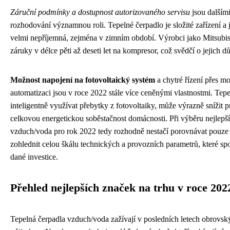
Záruční podmínky a dostupnost autorizovaného servisu
jsou dalšími
rozhodování významnou roli. Tepelné čerpadlo je složité zařízení a
velmi nepříjemná, zejména v zimním období. Výrobci jako Mitsubish
záruky v délce pěti až deseti let na kompresor, což svědčí o jejich d
Možnost napojení na fotovoltaický systém
a chytré řízení přes m
automatizaci jsou v roce 2022 stále více ceněnými vlastnostmi. Tepe
inteligentně využívat přebytky z fotovoltaiky, může výrazně snížit 
celkovou energetickou soběstačnost domácnosti. Při výběru nejlepš
vzduch/voda pro rok 2022 tedy rozhodně nestačí porovnávat pouze p
zohlednit celou škálu technických a provozních parametrů, které sp
dané investice.
Přehled nejlepších značek na trhu v roce 202
Tepelná čerpadla vzduch/voda zažívají v posledních letech obrovs