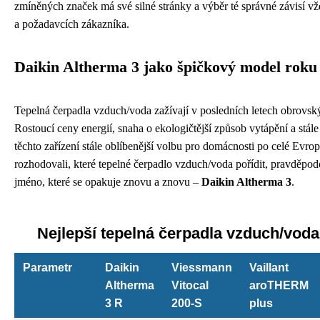
zmíněných značek má své silné stránky a výběr té správné závisí 
a požadavcích zákazníka.
Daikin Altherma 3 jako špičkový model roku
Tepelná čerpadla vzduch/voda zažívají v posledních letech obrovský
Rostoucí ceny energií, snaha o ekologičtější způsob vytápění a stále
těchto zařízení stále oblíbenější volbu pro domácnosti po celé Evro
rozhodovali, které tepelné čerpadlo vzduch/voda pořídit, pravděpodo
jméno, které se opakuje znovu a znovu –
Daikin Altherma 3
.
Nejlepší tepelná čerpadla vzduch/voda
Parametr
Daikin
Viessmann
Vaillant
Altherma
Vitocal
aroTHERM
3 R
200-S
plus