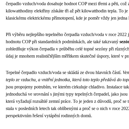
čerpadlo vzduch/voda dosahuje hodnot COP mezi třemi a pěti, což 
kilowatthodiny elektřiny získáte tři až pět kilowatthodin tepla. To je
klasickému elektrickému přímotopení, kde je poměr vždy jen jedna 
Při výběru nejlepšího tepelného čerpadla vzduch/voda v roce 2022 j
hodnotu COP při standardních podmínkách, ale také takzvaný
sezó
zohledňuje výkon čerpadla v průběhu celé topné sezóny při různýc
údaj je mnohem realističtějším měřítkem skutečné úspory, které v pr
Tepelné čerpadlo vzduch/voda se skládá ze dvou hlavních částí.
Ven
teplo ze vzduchu, a vnitřní jednotka, která toto teplo předává do t
jsou propojeny potrubím, ve kterém cirkuluje chladivo. Instalace ta
jednoduchá ve srovnání s jinými typy tepelných čerpadel, jako jsou
která vyžadují rozsáhlé zemní práce. To je jeden z důvodů, proč se
stala v posledních letech tak oblíbenými a proč se o nich v roce 202
perspektivním řešení vytápění rodinných domů.