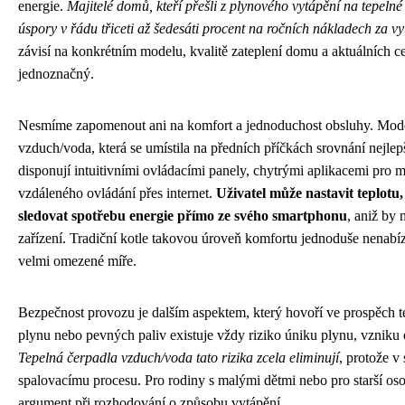
energie.
Majitelé domů, kteří přešli z plynového vytápění na tepeln
úspory v řádu třiceti až šedesáti procent na ročních nákladech za vy
závisí na konkrétním modelu, kvalitě zateplení domu a aktuálních cen
jednoznačný.
Nesmíme zapomenout ani na komfort a jednoduchost obsluhy. Moder
vzduch/voda, která se umístila na předních příčkách srovnání nejle
disponují intuitivními ovládacími panely, chytrými aplikacemi pro m
vzdáleného ovládání přes internet.
Uživatel může nastavit teplot
sledovat spotřebu energie přímo ze svého smartphonu
, aniž by 
zařízení. Tradiční kotle takovou úroveň komfortu jednoduše nenabízej
velmi omezené míře.
Bezpečnost provozu je dalším aspektem, který hovoří ve prospěch te
plynu nebo pevných paliv existuje vždy riziko úniku plynu, vzniku
Tepelná čerpadla vzduch/voda tato rizika zcela eliminují
, protože 
spalovacímu procesu. Pro rodiny s malými dětmi nebo pro starší os
argument při rozhodování o způsobu vytápění.