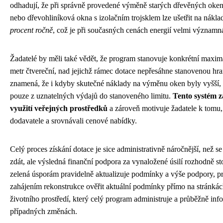
odhadují, že při správně provedené výměně starých dřevěných oken
nebo dřevohliníková okna s izolačním trojsklem lze ušetřit na nákl
procent ročně
, což je při současných cenách energií velmi významn
Žadatelé by měli také vědět, že program stanovuje konkrétní maxim
metr čtvereční, nad jejichž rámec dotace nepřesáhne stanovenou hran
znamená, že i kdyby skutečné náklady na výměnu oken byly vyšší, 
pouze z uznatelných výdajů do stanoveného limitu.
Tento systém za
využití veřejných prostředků
a zároveň motivuje žadatele k tomu, 
dodavatele a srovnávali cenové nabídky.
Celý proces získání dotace je sice administrativně náročnější, než 
zdát, ale výsledná finanční podpora za vynaložené úsilí rozhodně s
zelená úsporám pravidelně aktualizuje podmínky a výše podpory, p
zahájením rekonstrukce ověřit aktuální podmínky přímo na stránkác
životního prostředí, který celý program administruje a průběžně inf
případných změnách.