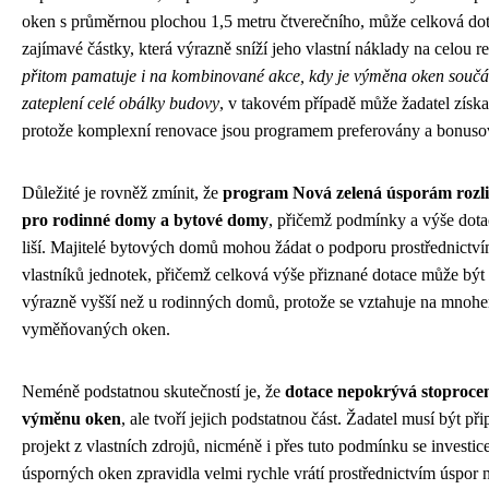
oken s průměrnou plochou 1,5 metru čtverečního, může celková do
zajímavé částky, která výrazně sníží jeho vlastní náklady na celou r
přitom pamatuje i na kombinované akce, kdy je výměna oken součá
zateplení celé obálky budovy
, v takovém případě může žadatel získat
protože komplexní renovace jsou programem preferovány a bonus
Důležité je rovněž zmínit, že
program Nová zelená úsporám rozli
pro rodinné domy a bytové domy
, přičemž podmínky a výše dota
liší. Majitelé bytových domů mohou žádat o podporu prostřednictví
vlastníků jednotek, přičemž celková výše přiznané dotace může být 
výrazně vyšší než u rodinných domů, protože se vztahuje na mnohe
vyměňovaných oken.
Neméně podstatnou skutečností je, že
dotace nepokrývá stoproce
výměnu oken
, ale tvoří jejich podstatnou část. Žadatel musí být p
projekt z vlastních zdrojů, nicméně i přes tuto podmínku se investi
úsporných oken zpravidla velmi rychle vrátí prostřednictvím úspor 