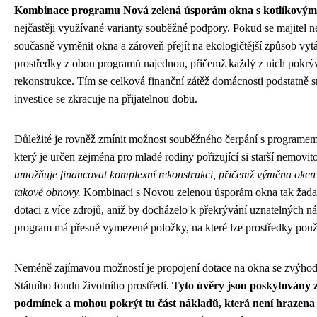
Kombinace programu Nová zelená úsporám okna s kotlíkovým
nejčastěji využívané varianty souběžné podpory. Pokud se majitel 
současně vyměnit okna a zároveň přejít na ekologičtější způsob vyt
prostředky z obou programů najednou, přičemž každý z nich pokrýv
rekonstrukce. Tím se celková finanční zátěž domácnosti podstatně s
investice se zkracuje na přijatelnou dobu.
Důležité je rovněž zmínit možnost souběžného čerpání s programe
který je určen zejména pro mladé rodiny pořizující si starší nemovito
umožňuje financovat komplexní rekonstrukci, přičemž výměna oken 
takové obnovy.
Kombinací s Novou zelenou úsporám okna tak žada
dotaci z více zdrojů, aniž by docházelo k překrývání uznatelných n
program má přesně vymezené položky, na které lze prostředky použí
Neméně zajímavou možností je propojení dotace na okna se zvýho
Státního fondu životního prostředí.
Tyto úvěry jsou poskytovány
podmínek a mohou pokrýt tu část nákladů, která není hrazena