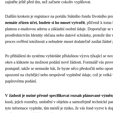
zajistěte ještě před tím, než začnete cokoliv vyplňovat.
Dalším krokem je registrace na portálu Státního fondu životního pro
nemáte zřízen účet, budete si ho muset vytvořit
, přičemž k tomu 
platnou e-mailovou adresu a základní osobní údaje. Doporučuje se v
prostřednictvím Identity občana nebo datové schránky, protože tím v
proces ověření totožnosti a nebudete muset dodatečně zasílat žádn
Po přihlášení do systému vyhledáte příslušnou výzvu týkající se
nov
oken
a kliknete na možnost podání nové žádosti. Formulář vás prov
postupně, takže se nemusíte bát, že byste něco přeskočili nebo opo
upozorní na chybějící nebo nesprávně vyplněné údaje, což je velká
papírovému podání.
V žádosti je nutné přesně specifikovat rozsah plánované výmě
kusů, jejich rozměry, umístění v objektu a samozřejmě technické pa
tyto informace vyplníte, tím menší je riziko, že vás fond vyzve k d