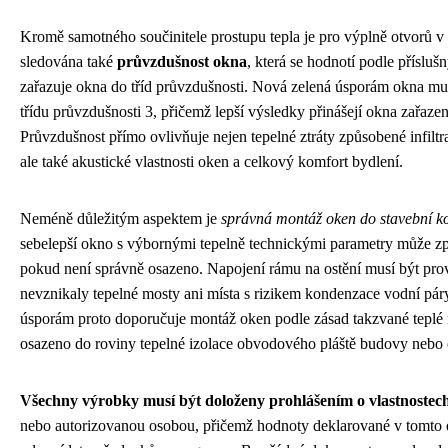
Kromě samotného součinitele prostupu tepla je pro výplně otvorů 
sledována také
průvzdušnost okna
, která se hodnotí podle příslu
zařazuje okna do tříd průvzdušnosti. Nová zelená úsporám okna mu
třídu průvzdušnosti 3, přičemž lepší výsledky přinášejí okna zařazen
Průvzdušnost přímo ovlivňuje nejen tepelné ztráty způsobené infilt
ale také akustické vlastnosti oken a celkový komfort bydlení.
Neméně důležitým aspektem je
správná montáž oken do stavební k
sebelepší okno s výbornými tepelně technickými parametry může z
pokud není správně osazeno. Napojení rámu na ostění musí být pro
nevznikaly tepelné mosty ani místa s rizikem kondenzace vodní pá
úsporám proto doporučuje montáž oken podle zásad takzvané teplé m
osazeno do roviny tepelné izolace obvodového pláště budovy nebo c
Všechny výrobky musí být doloženy prohlášením o vlastnostec
nebo autorizovanou osobou, přičemž hodnoty deklarované v tomto