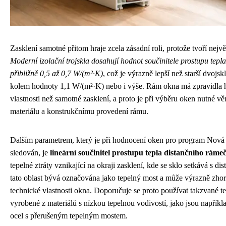
Zasklení samotné přitom hraje zcela zásadní roli, protože tvoří nejvě
Moderní izolační trojskla dosahují hodnot součinitele prostupu tepl
přibližně 0,5 až 0,7 W/(m²·K)
, což je výrazně lepší než starší dvojs
kolem hodnoty 1,1 W/(m²·K) nebo i výše. Rám okna má zpravidla ho
vlastnosti než samotné zasklení, a proto je při výběru oken nutné vě
materiálu a konstrukčnímu provedení rámu.
Dalším parametrem, který je při hodnocení oken pro program Nová
sledován, je
lineární součinitel prostupu tepla distančního rám
tepelné ztráty vznikající na okraji zasklení, kde se sklo setkává s d
tato oblast bývá označována jako tepelný most a může výrazně zhorš
technické vlastnosti okna. Doporučuje se proto používat takzvané t
vyrobené z materiálů s nízkou tepelnou vodivostí, jako jsou napříkl
ocel s přerušeným tepelným mostem.