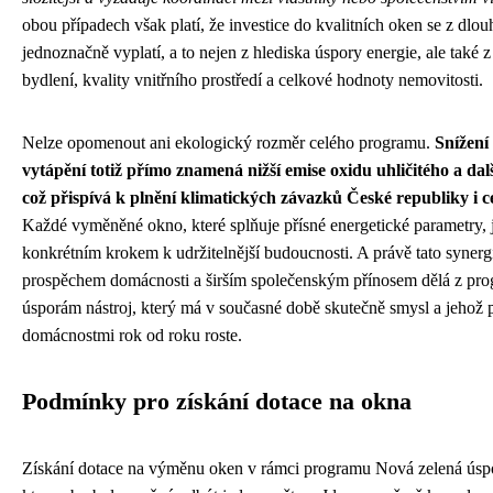
obou případech však platí, že investice do kvalitních oken se z dl
jednoznačně vyplatí, a to nejen z hlediska úspory energie, ale také
bydlení, kvality vnitřního prostředí a celkové hodnoty nemovitosti.
Nelze opomenout ani ekologický rozměr celého programu.
Snížení
vytápění totiž přímo znamená nižší emise oxidu uhličitého a dalš
což přispívá k plnění klimatických závazků České republiky i c
Každé vyměněné okno, které splňuje přísné energetické parametry, 
konkrétním krokem k udržitelnější budoucnosti. A právě tato synerg
prospěchem domácnosti a širším společenským přínosem dělá z pr
úsporám nástroj, který má v současné době skutečně smysl a jehož 
domácnostmi rok od roku roste.
Podmínky pro získání dotace na okna
Získání dotace na výměnu oken v rámci programu Nová zelená úspor