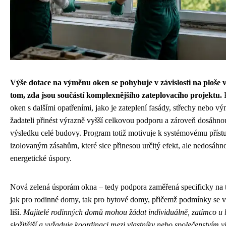
Výše dotace na výměnu oken se pohybuje v závislosti na ploše
tom, zda jsou součástí komplexnějšího zateplovacího projektu.
oken s dalšími opatřeními, jako je zateplení fasády, střechy nebo v
žadateli přinést výrazně vyšší celkovou podporu a zároveň dosáhno
výsledku celé budovy. Program totiž motivuje k systémovému přístup
izolovaným zásahům, které sice přinesou určitý efekt, ale nedosáhn
energetické úspory.
Nová zelená úsporám okna – tedy podpora zaměřená specificky na tu
jak pro rodinné domy, tak pro bytové domy, přičemž podmínky se v
liší.
Majitelé rodinných domů mohou žádat individuálně, zatímco u 
složitější a vyžaduje koordinaci mezi vlastníky nebo společenstvím v