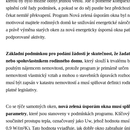
kterou by bylo možné odbýt jednou větou. Jde o poměrně komplexní
splnění celé řady podmínek, a pokud se do něj pustíte bez předchoz
čekat nemilé překvapení. Program Nová zelená úsporám okna byl n
motivoval majitele rodinných domů ke snižování energetické náročn
a právě výměna starých oken za nová energeticky úsporná okna patří
podporované aktivity.
Základní podmínkou pro podání žádosti je skutečnost, že žadat
nebo spoluvlastníkem rodinného domu
, který slouží k trvalému 
pouhým nájemcem nemovitosti, protože program je primárně určen t
nemovitosti vlastnický vztah a mohou o stavebních úpravách rozh
musí být zapsán v katastru nemovitostí a musí splňovat definici ro
platné legislativy.
Co se týče samotných oken,
nová zelená úsporám okna musí splň
parametry
, které jsou stanoveny v podmínkách programu. Klíčov
součinitel prostupu tepla, označovaný jako Uw, jehož hodnota musí
0,9 W/(m²K). Tato hodnota vyjadřuje, jak dobře okno zabraňuje únik