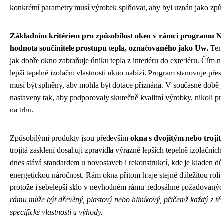
konkrétní parametry musí výrobek splňovat, aby byl uznán jako způ
Základním kritériem pro způsobilost oken v rámci programu N
hodnota součinitele prostupu tepla, označovaného jako Uw.
Ten
jak dobře okno zabraňuje úniku tepla z interiéru do exteriéru. Čím 
lepší tepelně izolační vlastnosti okno nabízí. Program stanovuje přes
musí být splněny, aby mohla být dotace přiznána. V současné době
nastaveny tak, aby podporovaly skutečně kvalitní výrobky, nikoli p
na trhu.
Způsobilými produkty jsou především
okna s dvojitým nebo troji
trojitá zasklení dosahují zpravidla výrazně lepších tepelně izolačníc
dnes stává standardem u novostaveb i rekonstrukcí, kde je kladen d
energetickou náročnost. Rám okna přitom hraje stejně důležitou roli
protože i sebelepší sklo v nevhodném rámu nedosáhne požadovaný
rámu může být dřevěný, plastový nebo hliníkový, přičemž každý z t
specifické vlastnosti a výhody.