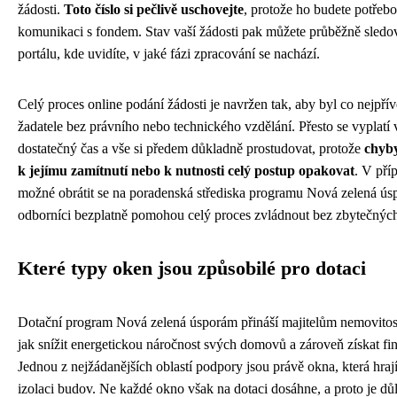
žádosti.
Toto číslo si pečlivě uschovejte
, protože ho budete potřebo
komunikaci s fondem. Stav vaší žádosti pak můžete průběžně sledov
portálu, kde uvidíte, v jaké fázi zpracování se nachází.
Celý proces online podání žádosti je navržen tak, aby byl co nejpřív
žadatele bez právního nebo technického vzdělání. Přesto se vyplatí
dostatečný čas a vše si předem důkladně prostudovat, protože
chyby
k jejímu zamítnutí nebo k nutnosti celý postup opakovat
. V pří
možné obrátit se na poradenská střediska programu Nová zelená ú
odborníci bezplatně pomohou celý proces zvládnout bez zbytečnýc
Které typy oken jsou způsobilé pro dotaci
Dotační program Nová zelená úsporám přináší majitelům nemovitostí
jak snížit energetickou náročnost svých domovů a zároveň získat fi
Jednou z nejžádanějších oblastí podpory jsou právě okna, která hrají
izolaci budov. Ne každé okno však na dotaci dosáhne, a proto je důl