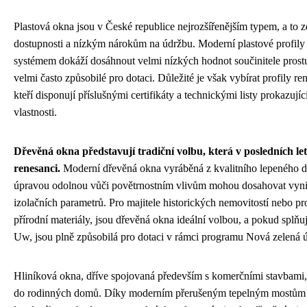
Plastová okna jsou v České republice nejrozšířenějším typem, a to 
dostupnosti a nízkým nárokům na údržbu. Moderní plastové profil
systémem dokáží dosáhnout velmi nízkých hodnot součinitele prostup
velmi často způsobilé pro dotaci. Důležité je však vybírat profily
kteří disponují příslušnými certifikáty a technickými listy prokazují
vlastnosti.
Dřevěná okna představují tradiční volbu, která v posledních le
renesanci.
Moderní dřevěná okna vyráběná z kvalitního lepeného 
úpravou odolnou vůči povětrnostním vlivům mohou dosahovat vynik
izolačních parametrů. Pro majitele historických nemovitostí nebo pro 
přírodní materiály, jsou dřevěná okna ideální volbou, a pokud splň
Uw, jsou plně způsobilá pro dotaci v rámci programu Nová zelená 
Hliníková okna, dříve spojovaná především s komerčními stavbami, s
do rodinných domů. Díky moderním přerušeným tepelným mostům v