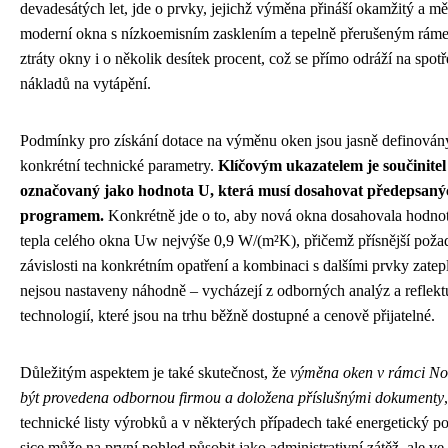
devadesátých let, jde o prvky, jejichž výměna přináší okamžitý a mě
moderní okna s nízkoemisním zasklením a tepelně přerušeným rámem
ztráty okny i o několik desítek procent, což se přímo odráží na spotř
nákladů na vytápění.
Podmínky pro získání dotace na výměnu oken jsou jasně definovány 
konkrétní technické parametry.
Klíčovým ukazatelem je součinitel
označovaný jako hodnota U, která musí dosahovat předepsaný
programem.
Konkrétně jde o to, aby nová okna dosahovala hodnot
tepla celého okna Uw nejvýše 0,9 W/(m²K), přičemž přísnější poža
závislosti na konkrétním opatření a kombinaci s dalšími prvky zatep
nejsou nastaveny náhodně – vycházejí z odborných analýz a reflekt
technologií, které jsou na trhu běžně dostupné a cenově přijatelné.
Důležitým aspektem je také skutečnost, že
výměna oken v rámci No
být provedena odbornou firmou a doložena příslušnými dokumenty
technické listy výrobků a v některých případech také energetický 
sice může na první pohled působit jako administrativní zátěž, ale ve 