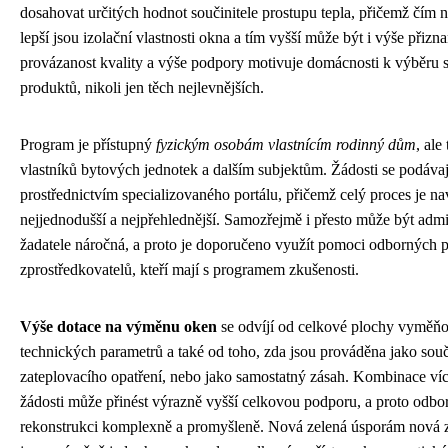
dosahovat určitých hodnot součinitele prostupu tepla, přičemž čím ni
lepší jsou izolační vlastnosti okna a tím vyšší může být i výše přizn
provázanost kvality a výše podpory motivuje domácnosti k výběru s
produktů, nikoli jen těch nejlevnějších.
Program je přístupný
fyzickým osobám vlastnícím rodinný dům
, ale
vlastníků bytových jednotek a dalším subjektům. Žádosti se podávaj
prostřednictvím specializovaného portálu, přičemž celý proces je na
nejjednodušší a nejpřehlednější. Samozřejmě i přesto může být adm
žadatele náročná, a proto je doporučeno využít pomoci odborných 
zprostředkovatelů, kteří mají s programem zkušenosti.
Výše dotace na výměnu oken
se odvíjí od celkové plochy vyměňo
technických parametrů a také od toho, zda jsou prováděna jako sou
zateplovacího opatření, nebo jako samostatný zásah. Kombinace víc
žádosti může přinést výrazně vyšší celkovou podporu, a proto odbor
rekonstrukci komplexně a promyšleně. Nová zelená úsporám nová z