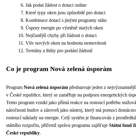
Jak podat žádost o dotaci online
Které typy oken jsou způsobilé pro dotaci
Kombinace dotací s jinými programy státu
Úspory energie po výměně starých oken
Nejčastější chyby při žádosti o dotaci
Vliv nových oken na hodnotu nemovitosti
Termíny a lhůty pro podání žádostí
Co je program Nová zelená úsporám
Program
Nová zelená úsporám
představuje jeden z nejvýznamnějš
v České republice, který se zaměřuje na podporu energetických úspo
Tento program vznikl jako přímá reakce na rostoucí potřebu snižová
náročnosti budov a zároveň jako nástroj, který má pomoci domácno
rostoucí náklady na energie. Celý systém je financován z prostředk
státního rozpočtu, přičemž správu programu zajišťuje
Státní fond ž
České republiky
.