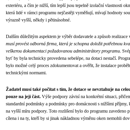
exteriéru, a čím je nižší, tím lepší jsou tepelně izolační vlastnosti o
která lidé v rámci programu nejčastěji vyměňují, mívají hodnoty souč
výrazně vyšší, někdy i pětinásobné.
Dalším důležitým aspektem je výběr dodavatele a způsob realizac
musí provést odborná firma, která je schopna doložit potřebnou kvali
veškerou dokumentaci požadovanou administrátory programu.
Své
byť by byla technicky provedena sebelépe, na dotaci nestačí. Progr
bylo možné celý proces zdokumentovat a ověřit, že instalace proběh
technickými normami.
Žadatel musí také počítat s tím, že dotace se nevztahuje na celou
pouze na její část.
Výše podpory závisí na konkrétní situaci, přiče
standardní podmínky a podmínky pro domácnosti s nižšími příjmy,
na vyšší míru podpory. Toto rozlišení bylo do programu zavedeno 
cílena i na ty, kteří by si jinak nákladnou výměnu oken nemohli dovo