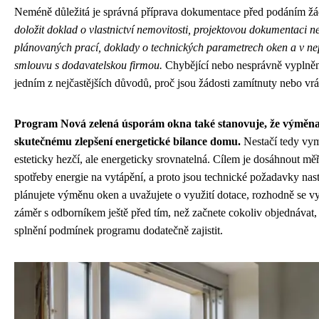
Neméně důležitá je správná příprava dokumentace před podáním žá
doložit doklad o vlastnictví nemovitosti, projektovou dokumentaci n
plánovaných prací, doklady o technických parametrech oken a v ne
smlouvu s dodavatelskou firmou.
Chybějící nebo nesprávně vyplně
jedním z nejčastějších důvodů, proč jsou žádosti zamítnuty nebo vr
Program Nová zelená úsporám okna také stanovuje, že výměna
skutečnému zlepšení energetické bilance domu.
Nestačí tedy vym
esteticky hezčí, ale energeticky srovnatelná. Cílem je dosáhnout měř
spotřeby energie na vytápění, a proto jsou technické požadavky nas
plánujete výměnu oken a uvažujete o využití dotace, rozhodně se vy
záměr s odborníkem ještě před tím, než začnete cokoliv objednávat,
splnění podmínek programu dodatečně zajistit.