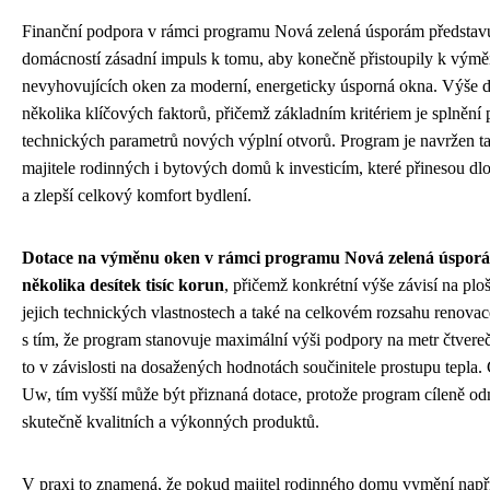
Finanční podpora v rámci programu Nová zelená úsporám představ
domácností zásadní impuls k tomu, aby konečně přistoupily k výmě
nevyhovujících oken za moderní, energeticky úsporná okna. Výše do
několika klíčových faktorů, přičemž základním kritériem je splněn
technických parametrů nových výplní otvorů. Program je navržen t
majitele rodinných i bytových domů k investicím, které přinesou d
a zlepší celkový komfort bydlení.
Dotace na výměnu oken v rámci programu Nová zelená úspor
několika desítek tisíc korun
, přičemž konkrétní výše závisí na p
jejich technických vlastnostech a také na celkovém rozsahu renovac
s tím, že program stanovuje maximální výši podpory na metr čtvere
to v závislosti na dosažených hodnotách součinitele prostupu tepla.
Uw, tím vyšší může být přiznaná dotace, protože program cíleně od
skutečně kvalitních a výkonných produktů.
V praxi to znamená, že pokud majitel rodinného domu vymění napří