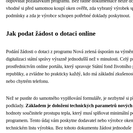
odpovídat požadavkům programu. Bez řádné dokumentace nelze dotac
vhodné si před samotnou koupí oken ověřit, zda vybraný výrobek s
podmínky a zda je výrobce schopen potřebné doklady poskytnout.
Jak podat žádost o dotaci online
Podání žádosti o dotaci z programu Nová zelená úsporám na výměn
digitalizaci státní správy výrazně jednodušší než v minulosti. Celý 
prostřednictvím online portálu, který spravuje Státní fond životního
republiky, a zvládne ho prakticky každý, kdo má základní zkušenosti
nebo chytrém telefonu.
Než se pustíte do samotného vyplňování formuláře, je nezbytné si p
podklady.
Základem je doložení technických parametrů nových
hodnoty součinitele prostupu tepla, který musí splňovat minimální
programem. Tento údaj vám poskytne dodavatel nebo výrobce oken
technickém listu výrobku. Bez tohoto dokumentu žádost jednoduše ne