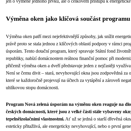
jen o výměně jednoho prvku, ale o celkovém přístupu k energetické
Výměna oken jako klíčová součást programu
Výměna oken patří mezi nejefektivnější způsoby, jak snížit energet
právě proto se stala jednou z klíčových oblastí podpory v rámci p
úsporám. Tento dotační program, který spravuje Státní fond životní
republiky, nabízí domácnostem reálnou finanční pomoc při moderniza
přičemž výměna oken a dveří představuje jeden z nejčastěji využíva
Není se čemu divit – stará, nevyhovující okna jsou zodpovědná za o
které se každoročně projevují na účtech za vytápění a zároveň nega
uhlíkovou stopu domácnosti.
Program Nová zelená úsporám na výměnu oken reaguje na dl
českých domácností, které jsou z velké části stále vybaveny ok
tepelněizolačními vlastnostmi.
Ať už se jedná o starší dřevěná okna
esteticky přitažlivá, ale energeticky nevyhovující, nebo o první gen