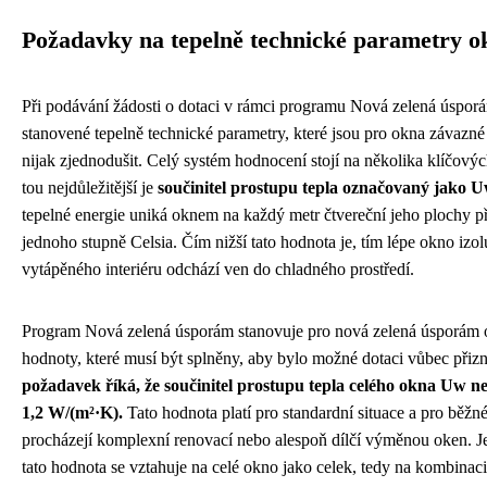
Požadavky na tepelně technické parametry o
Při podávání žádosti o dotaci v rámci programu Nová zelená úsporám
stanovené tepelně technické parametry, které jsou pro okna závazné a
nijak zjednodušit. Celý systém hodnocení stojí na několika klíčovýc
tou nejdůležitější je
součinitel prostupu tepla označovaný jako 
tepelné energie uniká oknem na každý metr čtvereční jeho plochy př
jednoho stupně Celsia. Čím nižší tato hodnota je, tím lépe okno izol
vytápěného interiéru odchází ven do chladného prostředí.
Program Nová zelená úsporám stanovuje pro nová zelená úsporám o
hodnoty, které musí být splněny, aby bylo možné dotaci vůbec přiz
požadavek říká, že součinitel prostupu tepla celého okna Uw n
1,2 W/(m²·K).
Tato hodnota platí pro standardní situace a pro běžn
procházejí komplexní renovací nebo alespoň dílčí výměnou oken. Je 
tato hodnota se vztahuje na celé okno jako celek, tedy na kombinaci