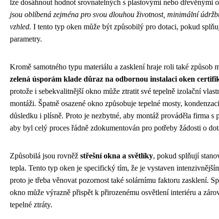
lze dosáhnout hodnot srovnatelných s plastovými nebo dřevěnými 
jsou oblíbená zejména pro svou dlouhou životnost, minimální údržb
vzhled.
I tento typ oken může být způsobilý pro dotaci, pokud splň
parametry.
Kromě samotného typu materiálu a zasklení hraje roli také způsob 
zelená úsporám klade důraz na odbornou instalaci oken certif
protože i sebekvalitnější okno může ztratit své tepelně izolační vlas
montáži. Špatně osazené okno způsobuje tepelné mosty, kondenzaci
důsledku i plísně. Proto je nezbytné, aby montáž prováděla firma s p
aby byl celý proces řádně zdokumentován pro potřeby žádosti o dot
Způsobilá jsou rovněž
střešní okna a světlíky
, pokud splňují stan
tepla. Tento typ oken je specifický tím, že je vystaven intenzivnějš
proto je třeba věnovat pozornost také solárnímu faktoru zasklení. Sp
okno může výrazně přispět k přirozenému osvětlení interiéru a zár
tepelné ztráty.