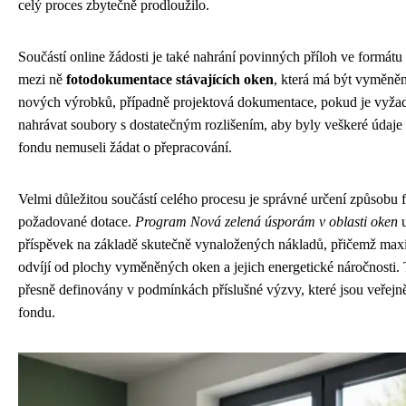
celý proces zbytečně prodloužilo.
Součástí online žádosti je také nahrání povinných příloh ve formát
mezi ně
fotodokumentace stávajících oken
, která má být vyměněna
nových výrobků, případně projektová dokumentace, pokud je vyža
nahrávat soubory s dostatečným rozlišením, aby byly veškeré údaje č
fondu nemuseli žádat o přepracování.
Velmi důležitou součástí celého procesu je správné určení způsobu 
požadované dotace.
Program Nová zelená úsporám v oblasti oken
u
příspěvek na základě skutečně vynaložených nákladů, přičemž maxi
odvíjí od plochy vyměněných oken a jejich energetické náročnosti.
přesně definovány v podmínkách příslušné výzvy, které jsou veřej
fondu.