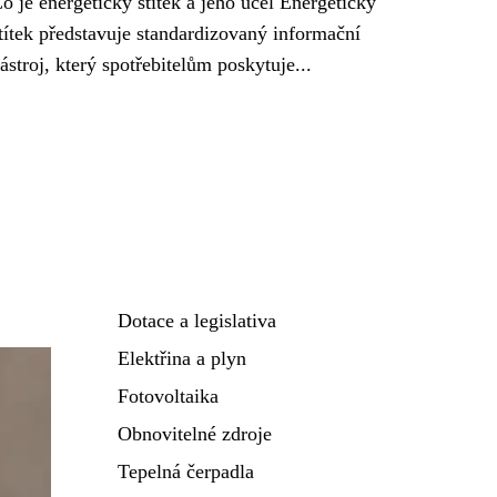
o je energetický štítek a jeho účel Energetický
títek představuje standardizovaný informační
ástroj, který spotřebitelům poskytuje...
Dotace a legislativa
Elektřina a plyn
Fotovoltaika
Obnovitelné zdroje
Tepelná čerpadla