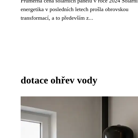
Průměrná cena solárních panelů v roce 2024 Solární
energetika v posledních letech prošla obrovskou
transformací, a to především z...
dotace ohřev vody