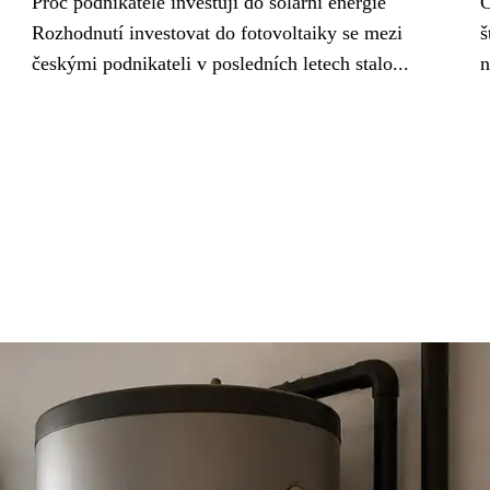
Proč podnikatelé investují do solární energie
C
Rozhodnutí investovat do fotovoltaiky se mezi
š
českými podnikateli v posledních letech stalo...
n