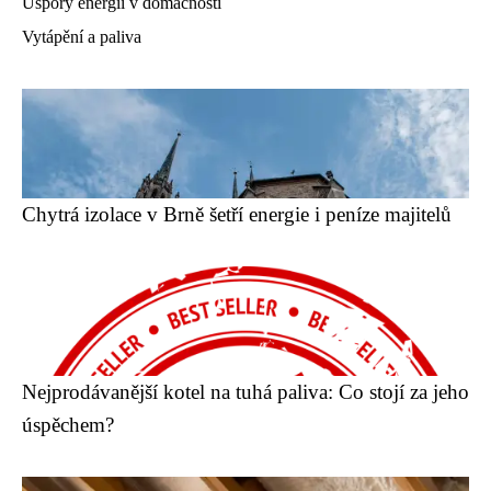
Úspory energií v domácnosti
Vytápění a paliva
Chytrá izolace v Brně šetří energie i peníze majitelů
Nejprodávanější kotel na tuhá paliva: Co stojí za jeho
úspěchem?