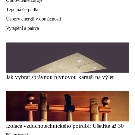
Obnovitelné zdroje
Tepelná čerpadla
Úspory energií v domácnosti
Vytápění a paliva
Jak vybrat správnou plynovou kartuši na výlet
Izolace vzduchotechnického potrubí: Ušetříte až 30
% energií