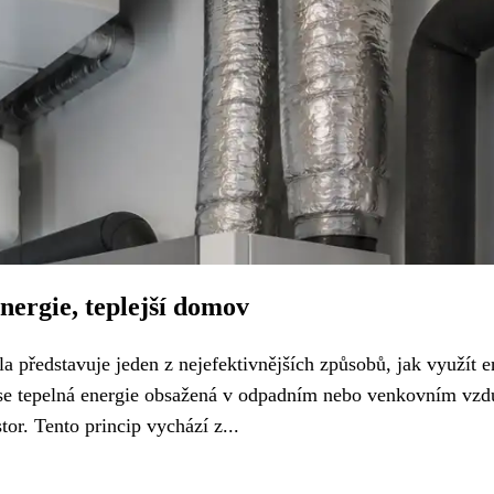
ergie, teplejší domov
a představuje jeden z nejefektivnějších způsobů, jak využít e
mž se tepelná energie obsažená v odpadním nebo venkovním vz
or. Tento princip vychází z...