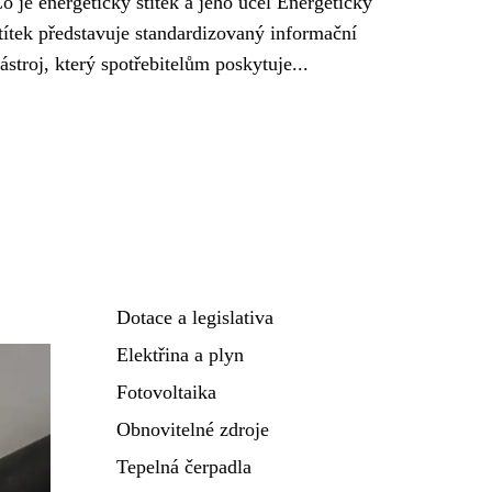
o je energetický štítek a jeho účel Energetický
títek představuje standardizovaný informační
ástroj, který spotřebitelům poskytuje...
Dotace a legislativa
Elektřina a plyn
Fotovoltaika
Obnovitelné zdroje
Tepelná čerpadla