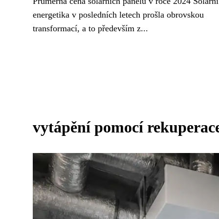
Průměrná cena solárních panelů v roce 2024 Solární
energetika v posledních letech prošla obrovskou
transformací, a to především z...
vytápění pomocí rekuperac