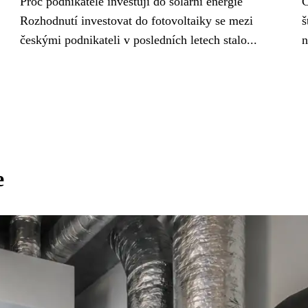
Proč podnikatelé investují do solární energie
C
Rozhodnutí investovat do fotovoltaiky se mezi
š
českými podnikateli v posledních letech stalo...
n
e