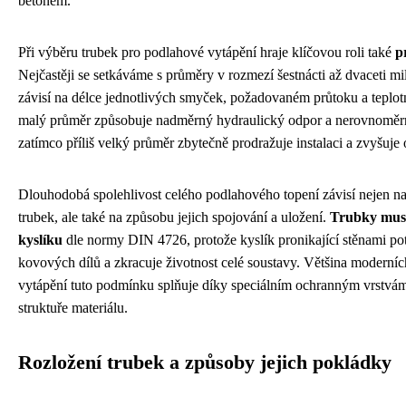
betonem.
Při výběru trubek pro podlahové vytápění hraje klíčovou roli také
p
Nejčastěji se setkáváme s průměry v rozmezí šestnácti až dvaceti mi
závisí na délce jednotlivých smyček, požadovaném průtoku a teplot
malý průměr způsobuje nadměrný hydraulický odpor a nerovnoměrné
zatímco příliš velký průměr zbytečně prodražuje instalaci a zvyšuj
Dlouhodobá spolehlivost celého podlahového topení závisí nejen n
trubek, ale také na způsobu jejich spojování a uložení.
Trubky musí 
kyslíku
dle normy DIN 4726, protože kyslík pronikající stěnami po
kovových dílů a zkracuje životnost celé soustavy. Většina moderní
vytápění tuto podmínku splňuje díky speciálním ochranným vrstvám
struktuře materiálu.
Rozložení trubek a způsoby jejich pokládky