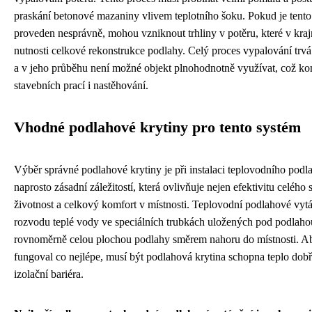
praskání betonové mazaniny vlivem teplotního šoku. Pokud je tent
proveden nesprávně, mohou vzniknout trhliny v potěru, které v kra
nutnosti celkové rekonstrukce podlahy. Celý proces vypalování trvá
a v jeho průběhu není možné objekt plnohodnotně využívat, což 
stavebních prací i nastěhování.
Vhodné podlahové krytiny pro tento systém
Výběr správné podlahové krytiny je při instalaci teplovodního pod
naprosto zásadní záležitostí, která ovlivňuje nejen efektivitu celého 
životnost a celkový komfort v místnosti. Teplovodní podlahové vytá
rozvodu teplé vody ve speciálních trubkách uložených pod podlahou,
rovnoměrně celou plochou podlahy směrem nahoru do místnosti. Aby
fungoval co nejlépe, musí být podlahová krytina schopna teplo dobř
izolační bariéra.