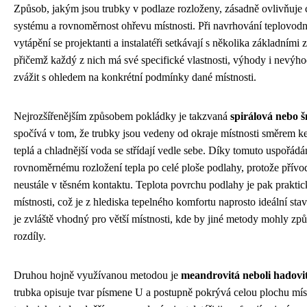
Způsob, jakým jsou trubky v podlaze rozloženy, zásadně ovlivňuje 
systému a rovnoměrnost ohřevu místnosti. Při navrhování teplovod
vytápění se projektanti a instalatéři setkávají s několika základním
přičemž každý z nich má své specifické vlastnosti, výhody i nevýhod
zvážit s ohledem na konkrétní podmínky dané místnosti.
Nejrozšířenějším způsobem pokládky je takzvaná
spirálová nebo 
spočívá v tom, že trubky jsou vedeny od okraje místnosti směrem ke
teplá a chladnější voda se střídají vedle sebe. Díky tomuto uspořádá
rovnoměrnému rozložení tepla po celé ploše podlahy, protože přívod
neustále v těsném kontaktu. Teplota povrchu podlahy je pak praktic
místnosti, což je z hlediska tepelného komfortu naprosto ideální st
je zvláště vhodný pro větší místnosti, kde by jiné metody mohly zp
rozdíly.
Druhou hojně využívanou metodou je
meandrovitá neboli hadovi
trubka opisuje tvar písmene U a postupně pokrývá celou plochu míst