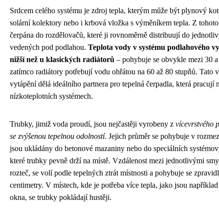
Srdcem celého systému je zdroj tepla, kterým může být plynový kote
solární kolektory nebo i krbová vložka s výměníkem tepla. Z tohoto
čerpána do rozdělovačů, které ji rovnoměrně distribuují do jednotl
vedených pod podlahou.
Teplota vody v systému podlahového v
nižší než u klasických radiátorů
– pohybuje se obvykle mezi 30 a 
zatímco radiátory potřebují vodu ohřátou na 60 až 80 stupňů. Tato 
vytápění dělá ideálního partnera pro tepelná čerpadla, která pracují 
nízkoteplotních systémech.
Trubky, jimiž voda proudí, jsou nejčastěji vyrobeny z
vícevrstvého p
se zvýšenou tepelnou odolností
. Jejich průměr se pohybuje v rozmez
jsou ukládány do betonové mazaniny nebo do speciálních systémov
které trubky pevně drží na místě. Vzdálenost mezi jednotlivými sm
rozteč, se volí podle tepelných ztrát místnosti a pohybuje se zpravid
centimetry. V místech, kde je potřeba více tepla, jako jsou napříkla
okna, se trubky pokládají hustěji.