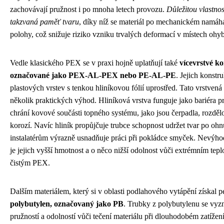
zachovávají pružnost i po mnoha letech provozu.
Důležitou vlastnos
takzvaná paměť tvaru
, díky níž se materiál po mechanickém namáh
polohy, což snižuje riziko vzniku trvalých deformací v místech ohy
Vedle klasického PEX se v praxi hojně uplatňují také
vícevrstvé k
označované jako PEX-AL-PEX nebo PE-AL-PE
. Jejich konst
plastových vrstev s tenkou hliníkovou fólií uprostřed. Tato vrstvená 
několik praktických výhod. Hliníková vrstva funguje jako bariéra pr
chrání kovové součásti topného systému, jako jsou čerpadla, rozděl
korozí. Navíc hliník propůjčuje trubce schopnost udržet tvar po ohnu
instalatérům výrazně usnadňuje práci při pokládce smyček. Nevýh
je jejich vyšší hmotnost a o něco nižší odolnost vůči extrémním tep
čistým PEX.
Dalším materiálem, který si v oblasti podlahového vytápění získal p
polybutylen, označovaný jako PB
. Trubky z polybutylenu se vy
pružností a odolností vůči tečení materiálu při dlouhodobém zatížení.