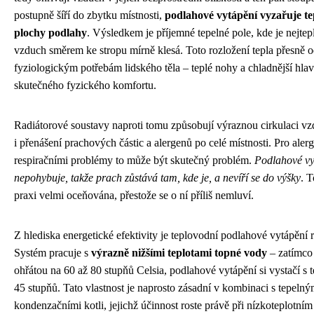
postupně šíří do zbytku místnosti,
podlahové vytápění vyzařuje te
plochy podlahy
. Výsledkem je příjemné tepelné pole, kde je nejtepl
vzduch směrem ke stropu mírně klesá. Toto rozložení tepla přesně
fyziologickým potřebám lidského těla – teplé nohy a chladnější hla
skutečného fyzického komfortu.
Radiátorové soustavy naproti tomu způsobují výraznou cirkulaci vz
i přenášení prachových částic a alergenů po celé místnosti. Pro alerg
respiračními problémy to může být skutečný problém.
Podlahové vy
nepohybuje, takže prach zůstává tam, kde je, a nevíří se do výšky
. T
praxi velmi oceňována, přestože se o ní příliš nemluví.
Z hlediska energetické efektivity je teplovodní podlahové vytápění
Systém pracuje s
výrazně nižšími teplotami topné vody
– zatímco 
ohřátou na 60 až 80 stupňů Celsia, podlahové vytápění si vystačí s 
45 stupňů. Tato vlastnost je naprosto zásadní v kombinaci s tepeln
kondenzačními kotli, jejichž účinnost roste právě při nízkoteplotní