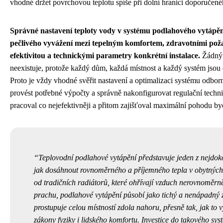
vhodné držet povrchovou teplotu spíše při dolní hranici doporučené
Správné nastavení teploty vody v systému podlahového vytápěn
pečlivého vyvážení mezi tepelným komfortem, zdravotními pož
efektivitou a technickými parametry konkrétní instalace.
Žádný 
neexistuje, protože každý dům, každá místnost a každý systém jsou d
Proto je vždy vhodné svěřit nastavení a optimalizaci systému odbor
provést potřebné výpočty a správně nakonfigurovat regulační techn
pracoval co nejefektivněji a přitom zajišťoval maximální pohodu by
Teplovodní podlahové vytápění představuje jeden z nejdok
jak dosáhnout rovnoměrného a příjemného tepla v obytných 
od tradičních radiátorů, které ohřívají vzduch nerovnoměrně
prachu, podlahové vytápění působí jako tichý a nenápadný zd
prostupuje celou místností zdola nahoru, přesně tak, jak to 
zákony fyziky i lidského komfortu. Investice do takového sys