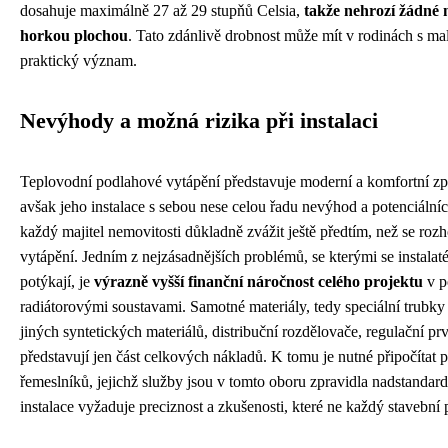
dosahuje maximálně 27 až 29 stupňů Celsia,
takže nehrozí žádné 
horkou plochou
. Tato zdánlivě drobnost může mít v rodinách s ma
praktický význam.
Nevýhody a možná rizika při instalaci
Teplovodní podlahové vytápění představuje moderní a komfortní způ
avšak jeho instalace s sebou nese celou řadu nevýhod a potenciálníc
každý majitel nemovitosti důkladně zvážit ještě předtím, než se roz
vytápění. Jedním z nejzásadnějších problémů, se kterými se instalatéř
potýkají, je
výrazně vyšší finanční náročnost celého projektu
v p
radiátorovými soustavami. Samotné materiály, tedy speciální trubky
jiných syntetických materiálů, distribuční rozdělovače, regulační prv
představují jen část celkových nákladů. K tomu je nutné připočítat 
řemeslníků, jejichž služby jsou v tomto oboru zpravidla nadstandar
instalace vyžaduje preciznost a zkušenosti, které ne každý stavební