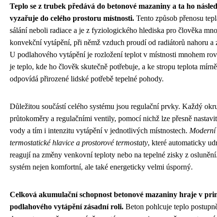
Teplo se z trubek předává do betonové mazaniny a ta ho násl
vyzařuje do celého prostoru místnosti.
Tento způsob přenosu tepl
sálání neboli radiace a je z fyziologického hlediska pro člověka mn
konvekční vytápění, při němž vzduch proudí od radiátorů nahoru a 
U podlahového vytápění je rozložení teplot v místnosti mnohem ro
je teplo, kde ho člověk skutečně potřebuje, a ke stropu teplota mírně
odpovídá přirozené lidské potřebě tepelné pohody.
Důležitou součástí celého systému jsou regulační prvky. Každý okr
průtokoměry a regulačními ventily, pomocí nichž lze přesně nastavit
vody a tím i intenzitu vytápění v jednotlivých místnostech.
Moderní 
termostatické hlavice a prostorové termostaty
, které automaticky ud
reagují na změny venkovní teploty nebo na tepelné zisky z oslunění
systém nejen komfortní, ale také energeticky velmi úsporný.
Celková akumulační schopnost betonové mazaniny hraje v pri
podlahového vytápění zásadní roli.
Beton pohlcuje teplo postupn