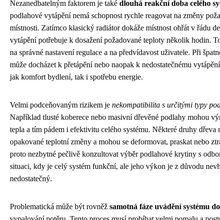
Nezanedbatelným faktorem je také
dlouhá reakční doba celého s
podlahové vytápění nemá schopnost rychle reagovat na změny poža
místnosti. Zatímco klasický radiátor dokáže místnost ohřát v řádu d
vytápění potřebuje k dosažení požadované teploty několik hodin. T
na správné nastavení regulace a na předvídavost uživatele. Při špat
může docházet k přetápění nebo naopak k nedostatečnému vytápění,
jak komfort bydlení, tak i spotřebu energie.
Velmi podceňovaným rizikem je
nekompatibilita s určitými typy po
Například tlusté koberece nebo masivní dřevěné podlahy mohou výr
tepla a tím pádem i efektivitu celého systému. Některé druhy dřeva 
opakované teplotní změny a mohou se deformovat, praskat nebo ztráce
proto nezbytné pečlivě konzultovat výběr podlahové krytiny s odbo
situaci, kdy je celý systém funkční, ale jeho výkon je z důvodu nev
nedostatečný.
Problematická může být rovněž
samotná fáze uvádění systému d
vypalování potěru. Tento proces musí probíhat velmi pomalu a post