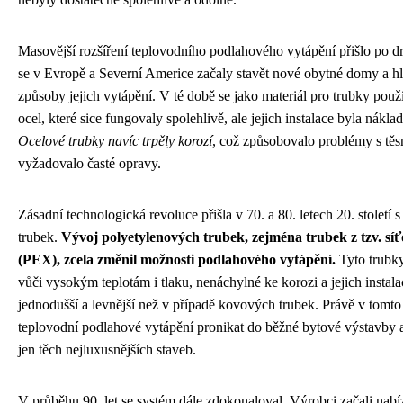
Masovější rozšíření teplovodního podlahového vytápění přišlo po d
se v Evropě a Severní Americe začaly stavět nové obytné domy a hle
způsoby jejich vytápění. V té době se jako materiál pro trubky po
ocel, které sice fungovaly spolehlivě, ale jejich instalace byla nákl
Ocelové trubky navíc trpěly korozí
, což způsobovalo problémy s těs
vyžadovalo časté opravy.
Zásadní technologická revoluce přišla v 70. a 80. letech 20. století
trubek.
Vývoj polyetylenových trubek, zejména trubek z tzv. sí
(PEX), zcela změnil možnosti podlahového vytápění.
Tyto trubky
vůči vysokým teplotám i tlaku, nenáchylné ke korozi a jejich instal
jednodušší a levnější než v případě kovových trubek. Právě v tomto
teplovodní podlahové vytápění pronikat do běžné bytové výstavby 
jen těch nejluxusnějších staveb.
V průběhu 90. let se systém dále zdokonaloval. Výrobci začali nabí