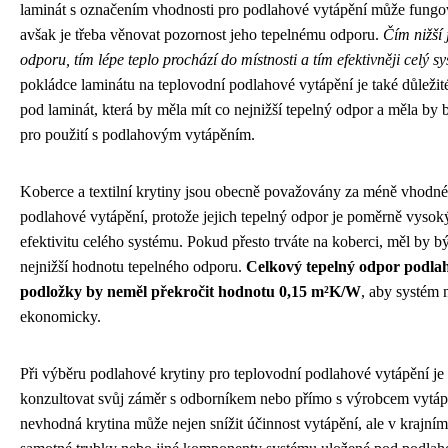
laminát s označením vhodnosti pro podlahové vytápění může fungo
avšak je třeba věnovat pozornost jeho tepelnému odporu.
Čím nižší 
odporu, tím lépe teplo prochází do místnosti a tím efektivněji celý s
pokládce laminátu na teplovodní podlahové vytápění je také důležit
pod laminát, která by měla mít co nejnižší tepelný odpor a měla by
pro použití s podlahovým vytápěním.
Koberce a textilní krytiny jsou obecně považovány za méně vhodné
podlahové vytápění, protože jejich tepelný odpor je poměrně vysoký
efektivitu celého systému. Pokud přesto trváte na koberci, měl by bý
nejnižší hodnotu tepelného odporu.
Celkový tepelný odpor podlah
podložky by neměl překročit hodnotu 0,15 m²K/W
, aby systém 
ekonomicky.
Při výběru podlahové krytiny pro teplovodní podlahové vytápění j
konzultovat svůj záměr s odborníkem nebo přímo s výrobcem vytáp
nevhodná krytina může nejen snížit účinnost vytápění, ale v krajním