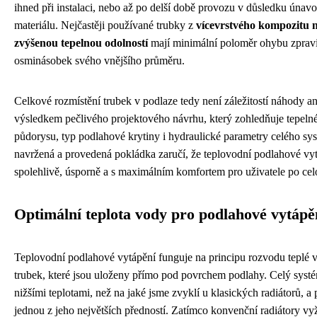
ihned při instalaci, nebo až po delší době provozu v důsledku úna
materiálu. Nejčastěji používané trubky z
vícevrstvého kompozitu n
zvýšenou tepelnou odolností
mají minimální poloměr ohybu zpravi
osminásobek svého vnějšího průměru.
Celkové rozmístění trubek v podlaze tedy není záležitostí náhody an
výsledkem pečlivého projektového návrhu, který zohledňuje tepelné z
půdorysu, typ podlahové krytiny i hydraulické parametry celého sy
navržená a provedená pokládka zaručí, že teplovodní podlahové vy
spolehlivě, úsporně a s maximálním komfortem pro uživatele po cel
Optimální teplota vody pro podlahové vytápě
Teplovodní podlahové vytápění funguje na principu rozvodu teplé vo
trubek, které jsou uloženy přímo pod povrchem podlahy. Celý systé
nižšími teplotami, než na jaké jsme zvyklí u klasických radiátorů, a 
jednou z jeho největších předností. Zatímco konvenční radiátory vy