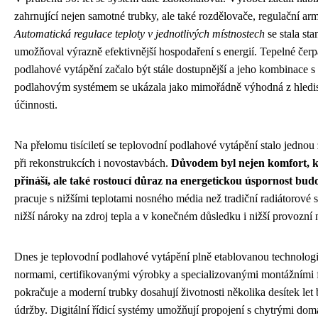
zahrnující nejen samotné trubky, ale také rozdělovače, regulační arm
Automatická regulace teploty v jednotlivých místnostech
se stala st
umožňoval výrazně efektivnější hospodaření s energií. Tepelné čerpa
podlahové vytápění začalo být stále dostupnější a jeho kombinace s
podlahovým systémem se ukázala jako mimořádně výhodná z hledis
účinnosti.
Na přelomu tisíciletí se teplovodní podlahové vytápění stalo jednou 
při rekonstrukcích i novostavbách.
Důvodem byl nejen komfort, k
přináší, ale také rostoucí důraz na energetickou úspornost bud
pracuje s nižšími teplotami nosného média než tradiční radiátorové
nižší nároky na zdroj tepla a v konečném důsledku i nižší provozní 
Dnes je teplovodní podlahové vytápění plně etablovanou technolog
normami, certifikovanými výrobky a specializovanými montážními 
pokračuje a moderní trubky dosahují životnosti několika desítek let 
údržby. Digitální řídicí systémy umožňují propojení s chytrými do