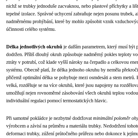
nichž se trubky jednoduše zacvaknou, nebo plastové příchytky a lišty
tepelné izolace. Správné uchycení zabraňuje nejen posunu trubek, al
nadměrnému prohýbání, které by mohlo způsobit vznik vzduchových
účinnosti celého systému.
Délka jednotlivých okruhů
je dalším parametrem, který musí být p
dodržen. Příliš dlouhý okruh způsobuje nadměrný pokles teploty vo
ztráty v potrubí, což klade vyšší nároky na čerpadlo a celkovou ene
systému. Obecně platí, že délka jednoho okruhu by neměla překročit
přičemž optimální délka se pohybuje mezi osmdesáti a stem metrů. P
velká, rozděluje se na více okruhů, které jsou napojeny na rozdělov
umožňují nejen rovnoměrné zásobování všech okruhů teplou vodou, 
individuální regulaci pomocí termostatických hlavic.
Při samotné pokládce je nezbytné dodržovat
minimální poloměr ohy
výrobcem a závisí na průměru a materiálu trubky. Nedodržení tohot
deformaci trubky, zúžení průtočného průřezu nebo dokonce k jejímu