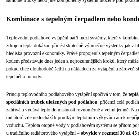
samotné trubky nebo jiné komponenty systému uložené pod podlah
Kombinace s tepelným čerpadlem nebo kond
Teplovodní podlahové vytápění patří mezi systémy, které v kombin
zdrojem tepla dokážou přinést skutečně výjimečné výsledky jak z hl
hlediska provozní ekonomiky. Právě propojení s tepelným čerpad
kotlem představuje dnes jeden z nejrozumnějších kroků, který může
pokud chce dlouhodobě šetřit na nákladech za vytápění a zároveň s
tepelného pohody.
Princip teplovodního podlahového vytápění spočívá v tom, že
tepl
speciálních trubek uložených pod podlahou
, přičemž celá podla
zahřívá a vydává teplo do místnosti rovnoměrně a velmi jemně. Na 
radiátorů zde nedochází k prudkým teplotním výkyvům ani k nepř
vzduchu. Teplota otopné vody v podlahovém systému se přitom poh
u tradičního radiátorového vytápění –
obvykle v rozmezí 30 až 45 