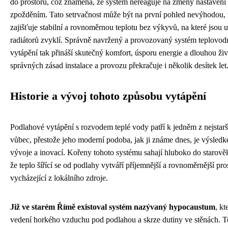
do prostoru, což znamená, že systém nereaguje na změny nastavení 
zpožděním. Tato setrvačnost může být na první pohled nevýhodou, 
zajišťuje stabilní a rovnoměrnou teplotu bez výkyvů, na které jsou u
radiátorů zvyklí. Správně navržený a provozovaný systém teplovo
vytápění tak přináší skutečný komfort, úsporu energie a dlouhou živo
správných zásad instalace a provozu překračuje i několik desítek let
Historie a vývoj tohoto způsobu vytápění
Podlahové vytápění s rozvodem teplé vody patří k jedněm z nejstar
vůbec, přestože jeho moderní podoba, jak ji známe dnes, je výsledk
vývoje a inovací. Kořeny tohoto systému sahají hluboko do starověk
že teplo šířící se od podlahy vytváří příjemnější a rovnoměrnější pro
vycházející z lokálního zdroje.
Již ve starém Římě existoval systém nazývaný hypocaustum
, kt
vedení horkého vzduchu pod podlahou a skrze dutiny ve stěnách. T