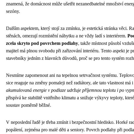
znamená, že domácnost může ušetřit nezanedbatelné množství energ
sezóny.
Dalším aspektem, který stojí za zmínku, je estetická stránka věci. Ra
stěnách, omezují rozmístění nábytku a ne vždy ladí s interiérem.
Pod
zcela skryto pod povrchem podlahy
, takže místnost působí vzdušn
majitel má plnou svobodu při zařizování interiéru. Tento aspekt je 
stavebníky jedním z hlavních důvodů, proč se pro tento systém rozh
Nesmíme zapomenout ani na tepelnou setrvačnost systému. Teplov
sice reaguje na změny pomaleji než radiátory, ale tato vlastnost má 
akumulovaná energie v podlaze udržuje příjemnou teplotu i po vypnu
přispívá ke stabilitě vnitřního klimatu a snižuje výkyvy teploty, kter
soustav poměrně běžné.
V neposlední řadě je třeba zmínit i bezpečnostní hledisko. Horké rad
popálení, zejména pro malé děti a seniory. Povrch podlahy při pod