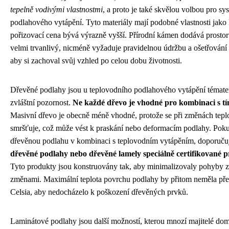
tepelně vodivými vlastnostmi
, a proto je také skvělou volbou pro s
podlahového vytápění. Tyto materiály mají podobné vlastnosti jako 
pořizovací cena bývá výrazně vyšší. Přírodní kámen dodává prostoru
velmi trvanlivý, nicméně vyžaduje pravidelnou údržbu a ošetřování 
aby si zachoval svůj vzhled po celou dobu životnosti.
Dřevěné podlahy jsou u teplovodního podlahového vytápění tématem
zvláštní pozornost.
Ne každé dřevo je vhodné pro kombinaci s tí
Masivní dřevo je obecně méně vhodné, protože se při změnách teplot
smršťuje, což může vést k praskání nebo deformacím podlahy. Poku
dřevěnou podlahu v kombinaci s teplovodním vytápěním, doporučuj
dřevěné podlahy nebo dřevěné lamely speciálně certifikované 
Tyto produkty jsou konstruovány tak, aby minimalizovaly pohyby z
změnami. Maximální teplota povrchu podlahy by přitom neměla přek
Celsia, aby nedocházelo k poškození dřevěných prvků.
Laminátové podlahy jsou další možností, kterou mnozí majitelé dom