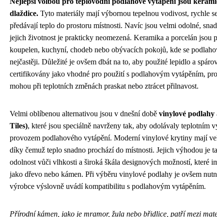
Nejlepší volbou pro teplovodní podlahové vytápění jsou keram
dlaždice.
Tyto materiály mají výbornou tepelnou vodivost, rychle se 
předávají teplo do prostoru místnosti. Navíc jsou velmi odolné, snadn
jejich životnost je prakticky neomezená. Keramika a porcelán jsou p
koupelen, kuchyní, chodeb nebo obývacích pokojů, kde se podlaho
nejčastěji. Důležité je ovšem dbát na to, aby použité lepidlo a spár
certifikovány jako vhodné pro použití s podlahovým vytápěním, pro
mohou při teplotních změnách praskat nebo ztrácet přilnavost.
Velmi oblíbenou alternativou jsou v dnešní době
vinylové podlahy
Tiles)
, které jsou speciálně navrženy tak, aby odolávaly teplotní
provozem podlahového vytápění. Moderní vinylové krytiny mají vel
díky čemuž teplo snadno prochází do místnosti. Jejich výhodou je ta
odolnost vůči vlhkosti a široká škála designových možností, které im
jako dřevo nebo kámen. Při výběru vinylové podlahy je ovšem nutn
výrobce výslovně uvádí kompatibilitu s podlahovým vytápěním.
Přírodní kámen, jako je mramor, žula nebo břidlice, patří mezi mat