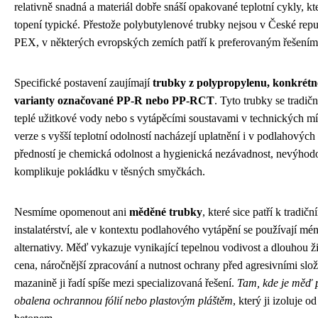
relativně snadná a materiál dobře snáší opakované teplotní cykly, k
topení typické. Přestože polybutylenové trubky nejsou v České repub
PEX, v některých evropských zemích patří k preferovaným řešením
Specifické postavení zaujímají
trubky z polypropylenu, konkrétně
varianty označované PP-R nebo PP-RCT
. Tyto trubky se tradič
teplé užitkové vody nebo s vytápěcími soustavami v technických mí
verze s vyšší teplotní odolností nacházejí uplatnění i v podlahových
předností je chemická odolnost a hygienická nezávadnost, nevýhodou
komplikuje pokládku v těsných smyčkách.
Nesmíme opomenout ani
měděné trubky
, které sice patří k tradi
instalatérství, ale v kontextu podlahového vytápění se používají mé
alternativy. Měď vykazuje vynikající tepelnou vodivost a dlouhou živ
cena, náročnější zpracování a nutnost ochrany před agresivními sl
mazanině ji řadí spíše mezi specializovaná řešení.
Tam, kde je měď p
obalena ochrannou fólií nebo plastovým pláštěm
, který ji izoluje 