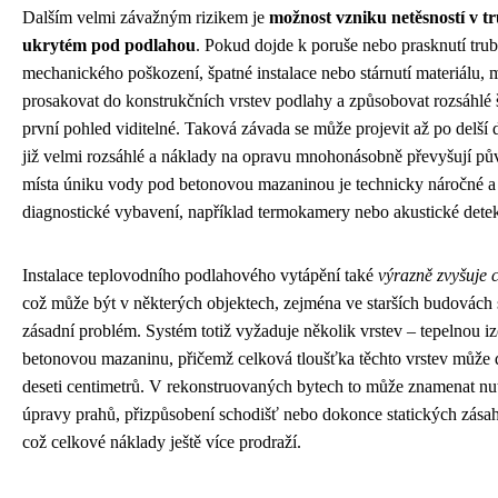
Dalším velmi závažným rizikem je
možnost vzniku netěsností v 
ukrytém pod podlahou
. Pokud dojde k poruše nebo prasknutí trub
mechanického poškození, špatné instalace nebo stárnutí materiálu
prosakovat do konstrukčních vrstev podlahy a způsobovat rozsáhlé 
první pohled viditelné. Taková závada se může projevit až po delší
již velmi rozsáhlé a náklady na opravu mnohonásobně převyšují pův
místa úniku vody pod betonovou mazaninou je technicky náročné a
diagnostické vybavení, například termokamery nebo akustické detek
Instalace teplovodního podlahového vytápění také
výrazně zvyšuje 
což může být v některých objektech, zejména ve starších budovách s
zásadní problém. Systém totiž vyžaduje několik vrstev – tepelnou iz
betonovou mazaninu, přičemž celková tloušťka těchto vrstev může 
deseti centimetrů. V rekonstruovaných bytech to může znamenat nu
úpravy prahů, přizpůsobení schodišť nebo dokonce statických zása
což celkové náklady ještě více prodraží.