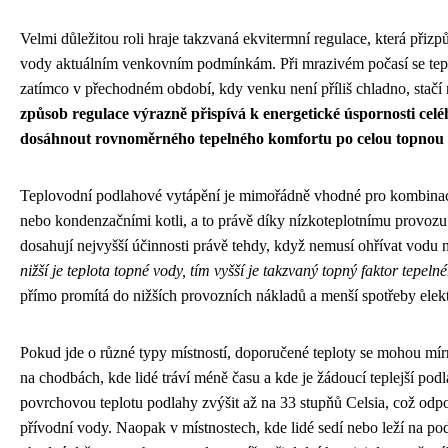
Velmi důležitou roli hraje takzvaná ekvitermní regulace, která přizp
vody aktuálním venkovním podmínkám. Při mrazivém počasí se tepl
zatímco v přechodném období, kdy venku není příliš chladno, stačí n
způsob regulace výrazně přispívá k energetické úspornosti cel
dosáhnout rovnoměrného tepelného komfortu po celou topnou 
Teplovodní podlahové vytápění je mimořádně vhodné pro kombinaci
nebo kondenzačními kotli, a to právě díky nízkoteplotnímu provozu
dosahují nejvyšší účinnosti právě tehdy, když nemusí ohřívat vodu 
nižší je teplota topné vody, tím vyšší je takzvaný topný faktor tepel
přímo promítá do nižších provozních nákladů a menší spotřeby elekt
Pokud jde o různé typy místností, doporučené teploty se mohou mírn
na chodbách, kde lidé tráví méně času a kde je žádoucí teplejší po
povrchovou teplotu podlahy zvýšit až na 33 stupňů Celsia, což odpo
přívodní vody. Naopak v místnostech, kde lidé sedí nebo leží na pod