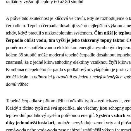
radiátory vyžadují teploty 60 až 80 stupňů.
A právě tato skutečnost je klíčová ve chvíli, kdy se rozhodujeme o
čerpadlem. Tepelná čerpadla dosahují svého nejlepšího výkonu a nej
tehdy, když pracují s nízkoteplotním systémem.
Čím nižší je teplo
čerpadlo ohřát vodu, tím vyšší je jeho takzvaný topný faktor 
poměr mezi spotřebovanou elektrickou energií a vyrobeným teplem.
kolem 35 stupňů může moderní tepelné čerpadlo dosáhnout topného 
znamená, že z jedné kilowatthodiny elektřiny vzniknou čtyři kilowat
Kombinace tepelného čerpadla s podlahovým vytápěním je proto z f
téměř ideální a
odborníci ji označují za jeden z nejefektivnějších z
domů vůbec
.
Tepelná čerpadla se přitom dělí na několik typů – vzduch-voda, ze
Každý z těchto typů má svá specifika, ale všechny jsou schopny sp
teplovodní podlahový systém potřebnou energií.
Systém vzduch-vo
díky jednodušší instalaci
, protože nevyžaduje zemní vrty ani ploš
země-voda nebo voda-voda zase nabízejí stabilnější výkon i v mraz