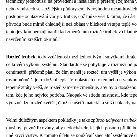
technicky jednodušší na provedení a instalatéři ji preferují zejména
nebo v místech se složitějším půdorysem. Nevýhodou meandrovitéh
postupné ochlazování vody v trubce, což může vést k tomu, že část
přívodu bude mírně chladnější než oblast v blízkosti vstupu teplé vo
tento jev kompenzují například zmenšením rozteče trubek v chladn
navržením kratších okruhů.
Rozteč trubek
, tedy vzdálenost mezi jednotlivými smyčkami, hraje 
celkovém výkonu systému. Standardně se pohybuje v rozmezí od patn
centimetrů, přičemž platí, že čím menší je rozteč, tím vyšší je výko
rovnoměrnější je rozložení tepla. V oblastech u oken nebo u venkov
tepelné ztráty větší, se rozteč záměrně zmenšuje, aby bylo dosažen
tam, kde je ho nejvíce potřeba. Naopak ve středu místnosti, kde tepe
výrazné, lze rozteč zvětšit, čímž se ušetří materiál a sníží náklady na 
Velmi důležitým aspektem pokládky je také
způsob uchycení trubek
musí být pevně fixovány, aby nedocházelo k jejich posunu při lití
jiné krycí vrstvy. K tomuto účelu se používají speciální systémové 