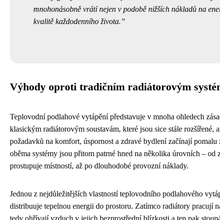
mnohonásobně vrátí nejen v podobě nižších nákladů na ener
kvalitě každodenního života.
Výhody oproti tradičním radiátorovým syst
Teplovodní podlahové vytápění představuje v mnoha ohledech zása
klasickým radiátorovým soustavám, které jsou sice stále rozšířené, 
požadavků na komfort, úspornost a zdravé bydlení začínají pomalu 
oběma systémy jsou přitom patrné hned na několika úrovních – od 
prostupuje místností, až po dlouhodobé provozní náklady.
Jednou z nejdůležitějších vlastností teplovodního podlahového vytá
distribuuje tepelnou energii do prostoru. Zatímco radiátory pracují 
tedy ohřívají vzduch v jejich bezprostřední blízkosti a ten pak stoup