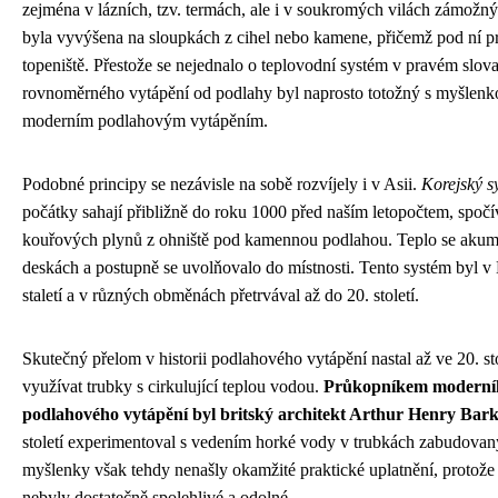
zejména v lázních, tzv. termách, ale i v soukromých vilách zámož
byla vyvýšena na sloupkách z cihel nebo kamene, přičemž pod ní p
topeniště. Přestože se nejednalo o teplovodní systém v pravém slova
rovnoměrného vytápění od podlahy byl naprosto totožný s myšlenkou
moderním podlahovým vytápěním.
Podobné principy se nezávisle na sobě rozvíjely i v Asii.
Korejský s
počátky sahají přibližně do roku 1000 před naším letopočtem, spočí
kouřových plynů z ohniště pod kamennou podlahou. Teplo se aku
deskách a postupně se uvolňovalo do místnosti. Tento systém byl v 
staletí a v různých obměnách přetrvával až do 20. století.
Skutečný přelom v historii podlahového vytápění nastal až ve 20. sto
využívat trubky s cirkulující teplou vodou.
Průkopníkem moderníh
podlahového vytápění byl britský architekt Arthur Henry Bar
století experimentoval s vedením horké vody v trubkách zabudovan
myšlenky však tehdy nenašly okamžité praktické uplatnění, protože
nebyly dostatečně spolehlivé a odolné.