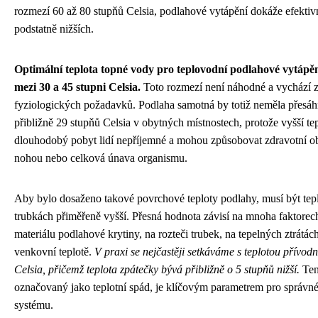
rozmezí 60 až 80 stupňů Celsia, podlahové vytápění dokáže efektivn
podstatně nižších.
Optimální teplota topné vody pro teplovodní podlahové vytápěn
mezi 30 a 45 stupni Celsia.
Toto rozmezí není náhodné a vychází z 
fyziologických požadavků. Podlaha samotná by totiž neměla přesá
přibližně 29 stupňů Celsia v obytných místnostech, protože vyšší te
dlouhodobý pobyt lidí nepříjemné a mohou způsobovat zdravotní obt
nohou nebo celková únava organismu.
Aby bylo dosaženo takové povrchové teploty podlahy, musí být teplo
trubkách přiměřeně vyšší. Přesná hodnota závisí na mnoha faktorech
materiálu podlahové krytiny, na rozteči trubek, na tepelných ztrátách
venkovní teplotě.
V praxi se nejčastěji setkáváme s teplotou přívod
Celsia, přičemž teplota zpátečky bývá přibližně o 5 stupňů nižší.
Tent
označovaný jako teplotní spád, je klíčovým parametrem pro správn
systému.