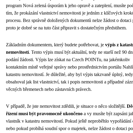
program Nová zelená úsporám k jeho opravě a zateplení, musíte počí
tím, že prokázání vlastnictví nemovitosti je jedním z klíčových krok
procesu. Bez správně doložených dokumentů nelze žádost o dotaci 
proto je dobré se na tuto část připravit s dostatečným předstihem.
Základním dokumentem, který budete potřebovat, je
výpis z katast
nemovitostí
. Tento výpis musí být aktuální, tedy ne starší než 90 dn
podání žádosti. Výpis lze získat na Czech POINTu, na jakémkoliv
kontaktním místě veřejné správy nebo prostřednictvím portálu Nahl
katastru nemovitostí. Je důležité, aby byl výpis takzvaně úplný, ted
obsahoval jak list vlastnictví, tak i popis nemovitosti a případné zá
věcných břemenech nebo zástavních právech.
V případě, že jste nemovitost zdědili, je situace o něco složitější.
Dě
řízení musí být pravomocně ukončeno
a vy musíte být zapsáni ja
vlastník v katastru nemovitostí. Pokud ještě neproběhlo vypořádání 
nebo pokud probíhá soudní spor o majetek, nelze žádost o dotaci po