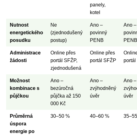
panely,
kotel
Nutnost
Ne
Ano –
Ano –
energetického
(zjednodušený
povinný
povin
posudku
postup)
PENB
PEN
Administrace
Online přes
Online přes
Onlin
žádosti
portál SFŽP,
portál SFŽP
portá
zjednodušená
Možnost
Ano –
Ano –
Ano –
kombinace s
bezúročná
zvýhodněný
zvýho
půjčkou
půjčka až 150
úvěr
úvěr
000 Kč
Průměrná
30–50 %
40–60 %
35–5
úspora
energie po