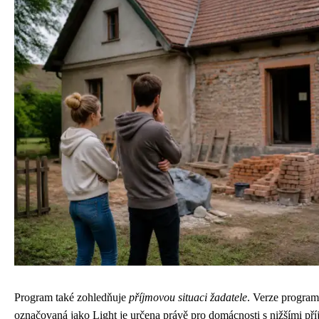
Program také zohledňuje
příjmovou situaci žadatele
. Verze progra
označovaná jako Light je určena právě pro domácnosti s nižšími pří