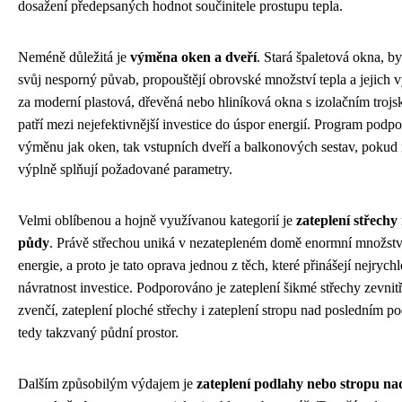
dosažení předepsaných hodnot součinitele prostupu tepla.
Neméně důležitá je
výměna oken a dveří
. Stará špaletová okna, b
svůj nesporný půvab, propouštějí obrovské množství tepla a jejich
za moderní plastová, dřevěná nebo hliníková okna s izolačním troj
patří mezi nejefektivnější investice do úspor energií. Program podpo
výměnu jak oken, tak vstupních dveří a balkonových sestav, pokud
výplně splňují požadované parametry.
Velmi oblíbenou a hojně využívanou kategorií je
zateplení střechy
půdy
. Právě střechou uniká v nezatepleném domě enormní množstv
energie, a proto je tato oprava jednou z těch, které přinášejí nejrychl
návratnost investice. Podporováno je zateplení šikmé střechy zevnitř
zvenčí, zateplení ploché střechy i zateplení stropu nad posledním p
tedy takzvaný půdní prostor.
Dalším způsobilým výdajem je
zateplení podlahy nebo stropu na