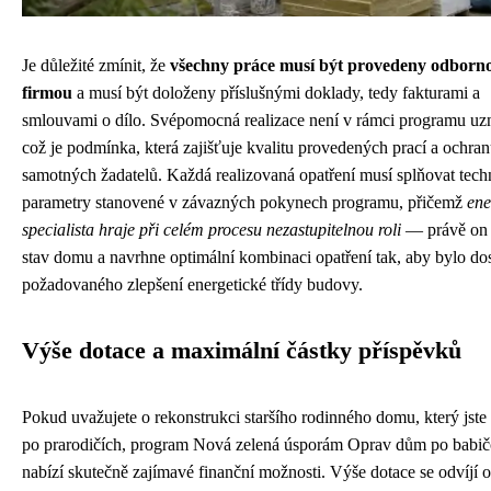
Je důležité zmínit, že
všechny práce musí být provedeny odborn
firmou
a musí být doloženy příslušnými doklady, tedy fakturami a
smlouvami o dílo. Svépomocná realizace není v rámci programu uzn
což je podmínka, která zajišťuje kvalitu provedených prací a ochra
samotných žadatelů. Každá realizovaná opatření musí splňovat tech
parametry stanovené v závazných pokynech programu, přičemž
ene
specialista hraje při celém procesu nezastupitelnou roli
— právě on 
stav domu a navrhne optimální kombinaci opatření tak, aby bylo d
požadovaného zlepšení energetické třídy budovy.
Výše dotace a maximální částky příspěvků
Pokud uvažujete o rekonstrukci staršího rodinného domu, který jste 
po prarodičích, program Nová zelená úsporám Oprav dům po babič
nabízí skutečně zajímavé finanční možnosti. Výše dotace se odvíjí 