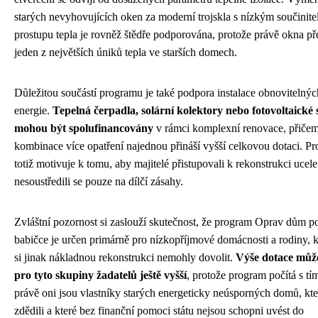
starých nevyhovujících oken za moderní trojskla s nízkým součinit
prostupu tepla je rovněž štědře podporována, protože právě okna př
jeden z největších úniků tepla ve starších domech.
Důležitou součástí programu je také podpora instalace obnovitelnýc
energie.
Tepelná čerpadla, solární kolektory nebo fotovoltaické
mohou být spolufinancovány
v rámci komplexní renovace, přiče
kombinace více opatření najednou přináší vyšší celkovou dotaci. P
totiž motivuje k tomu, aby majitelé přistupovali k rekonstrukci ucel
nesoustředili se pouze na dílčí zásahy.
Zvláštní pozornost si zaslouží skutečnost, že program Oprav dům p
babičce je určen primárně pro nízkopříjmové domácnosti a rodiny, k
si jinak nákladnou rekonstrukci nemohly dovolit.
Výše dotace můž
pro tyto skupiny žadatelů ještě vyšší
, protože program počítá s tí
právě oni jsou vlastníky starých energeticky neúsporných domů, kte
zdědili a které bez finanční pomoci státu nejsou schopni uvést do