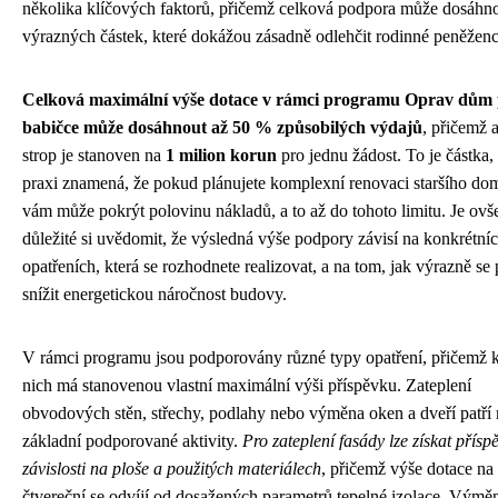
několika klíčových faktorů, přičemž celková podpora může dosáhn
výrazných částek, které dokážou zásadně odlehčit rodinné peněženc
Celková maximální výše dotace v rámci programu Oprav dům
babičce může dosáhnout až 50 % způsobilých výdajů
, přičemž 
strop je stanoven na
1 milion korun
pro jednu žádost. To je částka, 
praxi znamená, že pokud plánujete komplexní renovaci staršího dom
vám může pokrýt polovinu nákladů, a to až do tohoto limitu. Je ov
důležité si uvědomit, že výsledná výše podpory závisí na konkrétní
opatřeních, která se rozhodnete realizovat, a na tom, jak výrazně se 
snížit energetickou náročnost budovy.
V rámci programu jsou podporovány různé typy opatření, přičemž 
nich má stanovenou vlastní maximální výši příspěvku. Zateplení
obvodových stěn, střechy, podlahy nebo výměna oken a dveří patří
základní podporované aktivity.
Pro zateplení fasády lze získat přísp
závislosti na ploše a použitých materiálech
, přičemž výše dotace na
čtvereční se odvíjí od dosažených parametrů tepelné izolace. Výmě