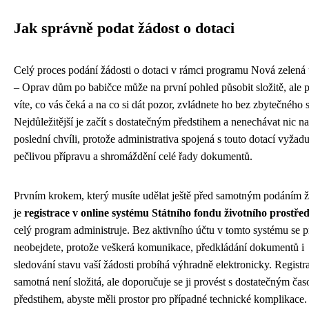
Jak správně podat žádost o dotaci
Celý proces podání žádosti o dotaci v rámci programu Nová zelená
– Oprav dům po babičce může na první pohled působit složitě, ale
víte, co vás čeká a na co si dát pozor, zvládnete ho bez zbytečného s
Nejdůležitější je začít s dostatečným předstihem a nenechávat nic na
poslední chvíli, protože administrativa spojená s touto dotací vyžadu
pečlivou přípravu a shromáždění celé řady dokumentů.
Prvním krokem, který musíte udělat ještě před samotným podáním ž
je
registrace v online systému Státního fondu životního prostřed
celý program administruje. Bez aktivního účtu v tomto systému se p
neobejdete, protože veškerá komunikace, předkládání dokumentů i
sledování stavu vaší žádosti probíhá výhradně elektronicky. Registr
samotná není složitá, ale doporučuje se ji provést s dostatečným č
předstihem, abyste měli prostor pro případné technické komplikace.