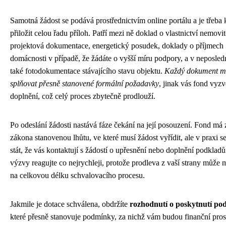
Samotná žádost se podává prostřednictvím online portálu a je třeba 
přiložit celou řadu příloh. Patří mezi ně doklad o vlastnictví nemovit
projektová dokumentace, energetický posudek, doklady o příjmech
domácnosti v případě, že žádáte o vyšší míru podpory, a v neposled
také fotodokumentace stávajícího stavu objektu.
Každý dokument m
splňovat přesně stanovené formální požadavky
, jinak vás fond vyzv
doplnění, což celý proces zbytečně prodlouží.
Po odeslání žádosti nastává fáze čekání na její posouzení. Fond má 
zákona stanovenou lhůtu, ve které musí žádost vyřídit, ale v praxi 
stát, že vás kontaktují s žádostí o upřesnění nebo doplnění podkladů
výzvy reagujte co nejrychleji, protože prodleva z vaší strany může m
na celkovou délku schvalovacího procesu.
Jakmile je dotace schválena, obdržíte
rozhodnutí o poskytnutí po
které přesně stanovuje podmínky, za nichž vám budou finanční pro