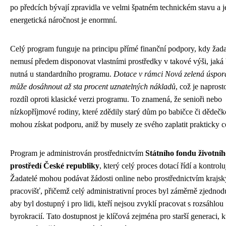
po předcích bývají zpravidla ve velmi špatném technickém stavu a j
energetická náročnost je enormní.
Celý program funguje na principu přímé finanční podpory, kdy žada
nemusí předem disponovat vlastními prostředky v takové výši, jaká
nutná u standardního programu.
Dotace v rámci Nová zelená úspor
může dosáhnout až sta procent uznatelných nákladů
, což je naprost
rozdíl oproti klasické verzi programu. To znamená, že senioři nebo
nízkopříjmové rodiny, které zdědily starý dům po babičce či dědečk
mohou získat podporu, aniž by musely ze svého zaplatit prakticky c
Program je administrován prostřednictvím
Státního fondu životní
prostředí České republiky
, který celý proces dotací řídí a kontrolu
Žadatelé mohou podávat žádosti online nebo prostřednictvím krajs
pracovišť, přičemž celý administrativní proces byl záměrně zjednod
aby byl dostupný i pro lidi, kteří nejsou zvyklí pracovat s rozsáhlou
byrokracií. Tato dostupnost je klíčová zejména pro starší generaci, k