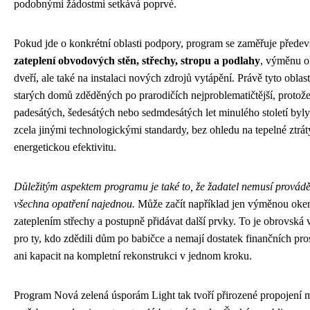
podobnými žádostmi setkává poprvé.
Pokud jde o konkrétní oblasti podpory, program se zaměřuje přede
zateplení obvodových stěn, střechy, stropu a podlahy
, výměnu o
dveří, ale také na instalaci nových zdrojů vytápění. Právě tyto oblast
starých domů zděděných po prarodičích nejproblematičtější, protož
padesátých, šedesátých nebo sedmdesátých let minulého století byl
zcela jinými technologickými standardy, bez ohledu na tepelné ztrát
energetickou efektivitu.
Důležitým aspektem programu je také to, že žadatel nemusí provádě
všechna opatření najednou.
Může začít například jen výměnou oke
zateplením střechy a postupně přidávat další prvky. To je obrovská
pro ty, kdo zdědili dům po babičce a nemají dostatek finančních pro
ani kapacit na kompletní rekonstrukci v jednom kroku.
Program Nová zelená úsporám Light tak tvoří přirozené propojení 