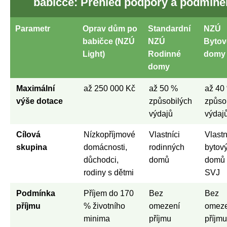
babičce: Přehled podpory a podmíne
Parametr
Oprav dům po
Standardní
NZÚ
babičce (NZÚ
NZÚ
Bytov
Light)
Rodinné
domy
domy
Maximální
až 250 000 Kč
až 50 %
až 40
výše dotace
způsobilých
způso
výdajů
výdaj
Cílová
Nízkopříjmové
Vlastníci
Vlastn
skupina
domácnosti,
rodinných
bytov
důchodci,
domů
domů
rodiny s dětmi
SVJ
Podmínka
Příjem do 170
Bez
Bez
příjmu
% životního
omezení
omeze
minima
příjmu
příjmu