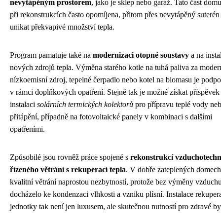
nevytápěným prostorem
, jako je sklep nebo garáž. Tato část dom
při rekonstrukcích často opomíjena, přitom přes nevytápěný suteré
unikat překvapivé množství tepla.
Program pamatuje také na
modernizaci otopné soustavy
a na insta
nových zdrojů tepla. Výměna starého kotle na tuhá paliva za moder
nízkoemisní zdroj, tepelné čerpadlo nebo kotel na biomasu je podp
v rámci doplňkových opatření. Stejně tak je možné získat příspěvek
instalaci
solárních termických kolektorů
pro přípravu teplé vody ne
přitápění, případně na fotovoltaické panely v kombinaci s dalšími
opatřeními.
Způsobilé jsou rovněž práce spojené s
rekonstrukcí vzduchotechn
řízeného větrání s rekuperací tepla
. V dobře zateplených domech 
kvalitní větrání naprostou nezbytností, protože bez výměny vzduch
docházelo ke kondenzaci vlhkosti a vzniku plísní. Instalace rekuper
jednotky tak není jen luxusem, ale skutečnou nutností pro zdravé by