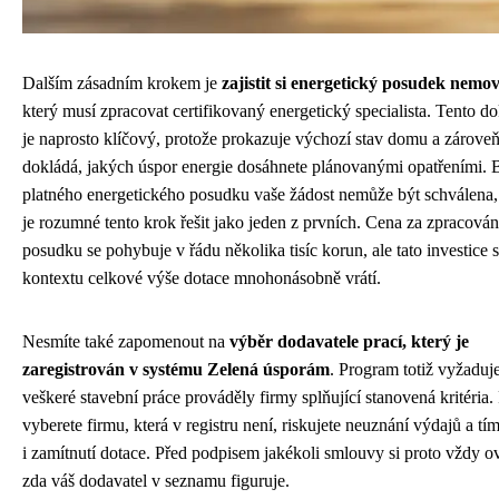
Dalším zásadním krokem je
zajistit si energetický posudek nemov
který musí zpracovat certifikovaný energetický specialista. Tento 
je naprosto klíčový, protože prokazuje výchozí stav domu a zárove
dokládá, jakých úspor energie dosáhnete plánovanými opatřeními. 
platného energetického posudku vaše žádost nemůže být schválena,
je rozumné tento krok řešit jako jeden z prvních. Cena za zpracován
posudku se pohybuje v řádu několika tisíc korun, ale tato investice 
kontextu celkové výše dotace mnohonásobně vrátí.
Nesmíte také zapomenout na
výběr dodavatele prací, který je
zaregistrován v systému Zelená úsporám
. Program totiž vyžaduj
veškeré stavební práce prováděly firmy splňující stanovená kritéria.
vyberete firmu, která v registru není, riskujete neuznání výdajů a t
i zamítnutí dotace. Před podpisem jakékoli smlouvy si proto vždy ov
zda váš dodavatel v seznamu figuruje.