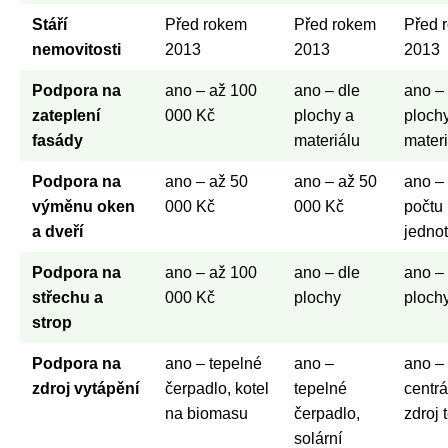
Stáří
Před rokem
Před rokem
Před 
nemovitosti
2013
2013
2013
Podpora na
ano – až 100
ano – dle
ano – 
zateplení
000 Kč
plochy a
ploch
fasády
materiálu
materi
Podpora na
ano – až 50
ano – až 50
ano – 
výměnu oken
000 Kč
000 Kč
počtu
a dveří
jedno
Podpora na
ano – až 100
ano – dle
ano – 
střechu a
000 Kč
plochy
ploch
strop
Podpora na
ano – tepelné
ano –
ano –
zdroj vytápění
čerpadlo, kotel
tepelné
centrá
na biomasu
čerpadlo,
zdroj 
solární