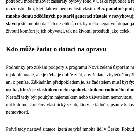
potřebou modernizovat zastaralý bytový fond v České republice a r
možnostmi lidí, kteří takové nemovitosti vlastní.
Bez podobné pod
mnoho domů zděděných po starší generaci zůstalo v nevyhovuj
stavu
ještě mnoho dalších desetiletí, což by mělo negativní dopad j
životní komfort jejich obyvatel, tak na životní prostředí jako celek.
Kdo může žádat o dotaci na opravu
Podmínky pro získání podpory z programu Nová zelená úsporám n
nijak přehnané, ale je třeba je dobře znát, aby žadatel zbytečně nepři
ani o peníze. Základním předpokladem je, že žadatelem musí být
fy
osoba, která je vlastníkem nebo spoluvlastníkem rodinného d
Nestačí tedy být pouhým nájemníkem nebo uživatelem nemovitosti 
mít k domu skutečný vlastnický vztah, který je řádně zapsán v katas
nemovitostí.
Právě tady nastává situace, která se týká mnoha lidí v Česku. Pokud 