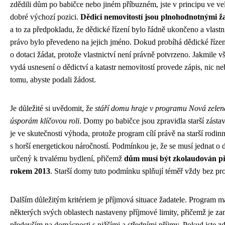
zdědili dům po babičce nebo jiném příbuzném, jste v principu ve ve
dobré výchozí pozici.
Dědici nemovitostí jsou plnohodnotnými ža
a to za předpokladu, že dědické řízení bylo řádně ukončeno a vlastn
právo bylo převedeno na jejich jméno. Dokud probíhá dědické řízen
o dotaci žádat, protože vlastnictví není právně potvrzeno. Jakmile v
vydá usnesení o dědictví a katastr nemovitostí provede zápis, nic ne
tomu, abyste podali žádost.
Je důležité si uvědomit, že
stáří domu hraje v programu Nová zelen
úsporám klíčovou roli
. Domy po babičce jsou zpravidla starší zásta
je ve skutečnosti výhoda, protože program cílí právě na starší rodi
s horší energetickou náročností. Podmínkou je, že se musí jednat o
určený k trvalému bydlení, přičemž
dům musí být zkolaudován p
rokem 2013
. Starší domy tuto podmínku splňují téměř vždy bez pr
Dalším důležitým kritériem je příjmová situace žadatele. Program m
některých svých oblastech nastaveny příjmové limity, přičemž je z
především na domácnosti s nižšími a středními příjmy. Pokud jste zd