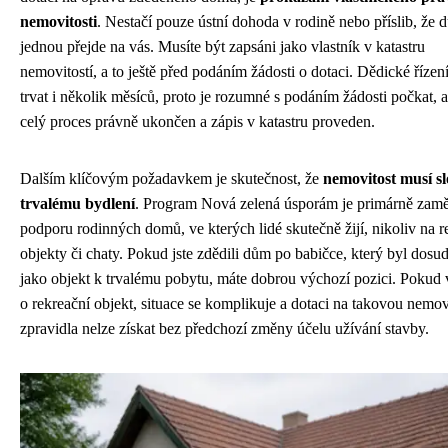
nemovitosti
. Nestačí pouze ústní dohoda v rodině nebo příslib, že 
jednou přejde na vás. Musíte být zapsáni jako vlastník v katastru
nemovitostí, a to ještě před podáním žádosti o dotaci. Dědické říze
trvat i několik měsíců, proto je rozumné s podáním žádosti počkat, 
celý proces právně ukončen a zápis v katastru proveden.
Dalším klíčovým požadavkem je skutečnost, že
nemovitost musí sl
trvalému bydlení
. Program Nová zelená úsporám je primárně zam
podporu rodinných domů, ve kterých lidé skutečně žijí, nikoliv na r
objekty či chaty. Pokud jste zdědili dům po babičce, který byl dosu
jako objekt k trvalému pobytu, máte dobrou výchozí pozici. Pokud 
o rekreační objekt, situace se komplikuje a dotaci na takovou nemov
zpravidla nelze získat bez předchozí změny účelu užívání stavby.