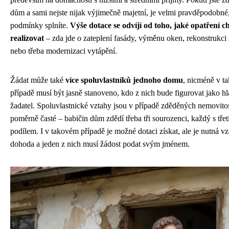
dům a sami nejste nijak výjimečně majetní, je velmi pravděpodobné
podmínky splníte.
Výše dotace se odvíjí od toho, jaké opatření c
realizovat
– zda jde o zateplení fasády, výměnu oken, rekonstrukci 
nebo třeba modernizaci vytápění.
Žádat může také
více spoluvlastníků jednoho domu
, nicméně v t
případě musí být jasně stanoveno, kdo z nich bude figurovat jako hl
žadatel. Spoluvlastnické vztahy jsou v případě zděděných nemovitos
poměrně časté – babičin dům zdědí třeba tři sourozenci, každý s tř
podílem. I v takovém případě je možné dotaci získat, ale je nutná v
dohoda a jeden z nich musí žádost podat svým jménem.