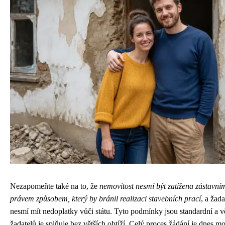
Nezapomeňte také na to, že
nemovitost nesmí být zatížena zástavní
právem způsobem, který by bránil realizaci stavebních prací
, a žada
nesmí mít nedoplatky vůči státu. Tyto podmínky jsou standardní a v
žadatelů je splňuje bez větších obtíží. Celý proces žádání je dnes m