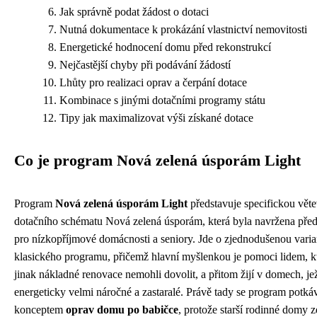
Jak správně podat žádost o dotaci
Nutná dokumentace k prokázání vlastnictví nemovitosti
Energetické hodnocení domu před rekonstrukcí
Nejčastější chyby při podávání žádostí
Lhůty pro realizaci oprav a čerpání dotace
Kombinace s jinými dotačními programy státu
Tipy jak maximalizovat výši získané dotace
Co je program Nová zelená úsporám Light
Program
Nová zelená úsporám Light
představuje specifickou věte
dotačního schématu Nová zelená úsporám, která byla navržena pře
pro nízkopříjmové domácnosti a seniory. Jde o zjednodušenou varia
klasického programu, přičemž hlavní myšlenkou je pomoci lidem, kt
jinak nákladné renovace nemohli dovolit, a přitom žijí v domech, je
energeticky velmi náročné a zastaralé. Právě tady se program potká
konceptem
oprav domu po babičce
, protože starší rodinné domy 