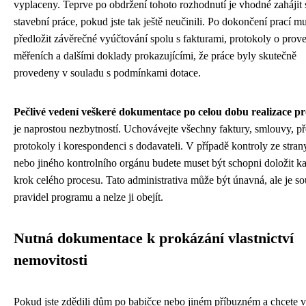
vyplaceny. Teprve po obdržení tohoto rozhodnutí je vhodné zahájit
stavební práce, pokud jste tak ještě neučinili. Po dokončení prací mu
předložit závěrečné vyúčtování spolu s fakturami, protokoly o pro
měřeních a dalšími doklady prokazujícími, že práce byly skutečně
provedeny v souladu s podmínkami dotace.
Pečlivé vedení veškeré dokumentace po celou dobu realizace pr
je naprostou nezbytností. Uchovávejte všechny faktury, smlouvy, p
protokoly i korespondenci s dodavateli. V případě kontroly ze stra
nebo jiného kontrolního orgánu budete muset být schopni doložit k
krok celého procesu. Tato administrativa může být únavná, ale je so
pravidel programu a nelze ji obejít.
Nutná dokumentace k prokázání vlastnictví
nemovitosti
Pokud jste zdědili dům po babičce nebo jiném příbuzném a chcete v