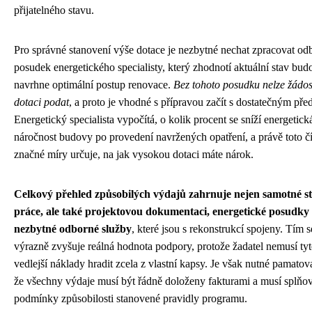
přijatelného stavu.
Pro správné stanovení výše dotace je nezbytné nechat zpracovat od
posudek energetického specialisty, který zhodnotí aktuální stav bud
navrhne optimální postup renovace.
Bez tohoto posudku nelze žádos
dotaci podat
, a proto je vhodné s přípravou začít s dostatečným pře
Energetický specialista vypočítá, o kolik procent se sníží energetick
náročnost budovy po provedení navržených opatření, a právě toto č
značné míry určuje, na jak vysokou dotaci máte nárok.
Celkový přehled způsobilých výdajů zahrnuje nejen samotné s
práce, ale také projektovou dokumentaci, energetické posudky 
nezbytné odborné služby
, které jsou s rekonstrukcí spojeny. Tím s
výrazně zvyšuje reálná hodnota podpory, protože žadatel nemusí ty
vedlejší náklady hradit zcela z vlastní kapsy. Je však nutné pamatova
že všechny výdaje musí být řádně doloženy fakturami a musí splňov
podmínky způsobilosti stanovené pravidly programu.