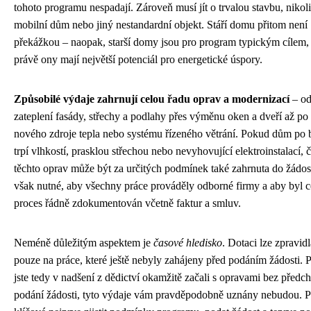
tohoto programu nespadají. Zároveň musí jít o trvalou stavbu, nikol
mobilní dům nebo jiný nestandardní objekt. Stáří domu přitom není
překážkou – naopak, starší domy jsou pro program typickým cílem,
právě ony mají největší potenciál pro energetické úspory.
Způsobilé výdaje zahrnují celou řadu oprav a modernizací
– o
zateplení fasády, střechy a podlahy přes výměnu oken a dveří až po 
nového zdroje tepla nebo systému řízeného větrání. Pokud dům po 
trpí vlhkostí, prasklou střechou nebo nevyhovující elektroinstalací, č
těchto oprav může být za určitých podmínek také zahrnuta do žádost
však nutné, aby všechny práce prováděly odborné firmy a aby byl c
proces řádně zdokumentován včetně faktur a smluv.
Neméně důležitým aspektem je
časové hledisko
. Dotaci lze zpravidl
pouze na práce, které ještě nebyly zahájeny před podáním žádosti.
jste tedy v nadšení z dědictví okamžitě začali s opravami bez předc
podání žádosti, tyto výdaje vám pravděpodobně uznány nebudou. Pr