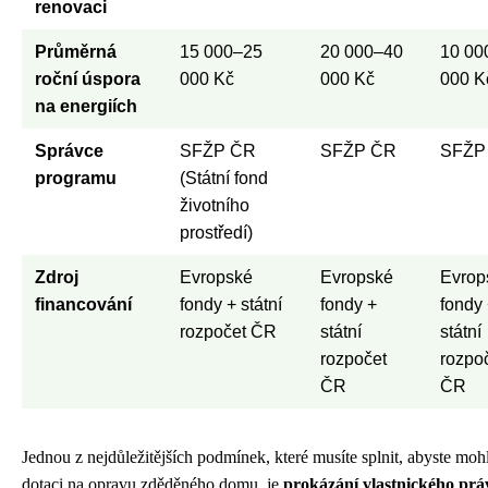
renovaci
Průměrná
15 000–25
20 000–40
10 00
roční úspora
000 Kč
000 Kč
000 Kč
na energiích
Správce
SFŽP ČR
SFŽP ČR
SFŽP
programu
(Státní fond
životního
prostředí)
Zdroj
Evropské
Evropské
Evrop
financování
fondy + státní
fondy +
fondy
rozpočet ČR
státní
státní
rozpočet
rozpo
ČR
ČR
Jednou z nejdůležitějších podmínek, které musíte splnit, abyste mohl
dotaci na opravu zděděného domu, je
prokázání vlastnického prá