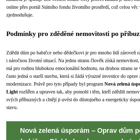
online přes portál Státního fondu životního prostředí, což celou věc
zjednodušuje.
Podmínky pro zděděné nemovitosti po příbu
Zdědit dům po babičce nebo dědečkovi je pro mnoho lidí zároveň r
i náročnou životní situací. Na jednu stranu člověk získá nemovitost,
má pro rodinu hlubokou emocionální hodnotu, na druhou stranu se 
často jedná o starší stavbu, která si žádá výrazné investice do oprav 
modernizace. Právě pro tyto případy byl program
Nová zelená ús
Light
rozšířen a upraven tak, aby pomohl i těm, kteří zdědili nemov
svých příbuzných a chtějí ji uvést do důstojného a energeticky úsp
stavu.
Nová zelená úsporám – Oprav dům p