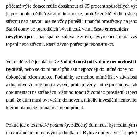
přičemž výše dotace může dosáhnout až 95 procent způsobilých vý
je pro mnoho dědiců zásadní informace, protože zděděný dům sice p
střechu nad hlavou, ale ne vždy přináší i finanční prostředky na jeh
Starší domy po prarodičích bývají totiž velmi často
energeticky
nevyhovující
– mají špatně izolované zdivo, nevyměněná okna, zas
topení nebo střechu, která dávno potřebuje rekonstrukci.
Velmi důležité je také to, že
žadatel musí mít v dané nemovitosti t
bydliště
, nebo se do ní musí přihlásit nejpozději do určité doby po
dokončení rekonstrukce. Podmínky se mohou mírně lišit v závislost
aktuální verzi programu a výzvě, proto je vždy nutné prostudovat ak
dokumentaci na stránkách Státního fondu životního prostředí. Obec
platí, že dům musí být vaším domovem, nikoliv investiční nemovitos
kterou plánujete pronajímat nebo prodat.
Pokud jde o
technické podmínky
, zděděný dům musí být rodinným
maximálně třemi bytovými jednotkami. Bytové domy a větší objekt