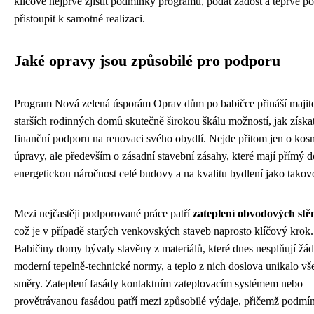
klíčové nejprve zjistit podmínky programu, podat žádost a teprve po
přistoupit k samotné realizaci.
Jaké opravy jsou způsobilé pro podporu
Program Nová zelená úsporám Oprav dům po babičce přináší majit
starších rodinných domů skutečně širokou škálu možností, jak získa
finanční podporu na renovaci svého obydlí. Nejde přitom jen o kos
úpravy, ale především o zásadní stavební zásahy, které mají přímý 
energetickou náročnost celé budovy a na kvalitu bydlení jako takov
Mezi nejčastěji podporované práce patří
zateplení obvodových st
což je v případě starých venkovských staveb naprosto klíčový krok.
Babičiny domy bývaly stavěny z materiálů, které dnes nesplňují žá
moderní tepelně-technické normy, a teplo z nich doslova unikalo vš
směry. Zateplení fasády kontaktním zateplovacím systémem nebo
provětrávanou fasádou patří mezi způsobilé výdaje, přičemž podmí